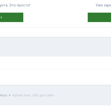
нта. Это просто!
Уже зар
нт
 Xbox
Кублю бокс 360 для себя