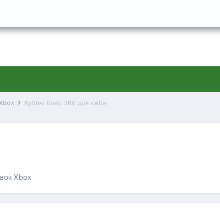
 Xbox
Кублю бокс 360 для себя
авок Xbox