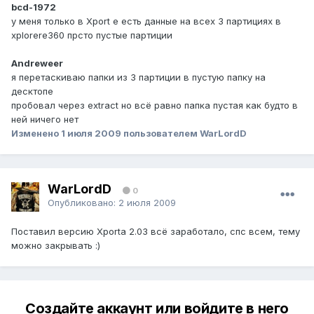
bcd-1972
у меня только в Xport e есть данные на всех 3 партициях в
xplorere360 прсто пустые партиции
Andreweer
я перетаскиваю папки из 3 партиции в пустую папку на
десктопе
пробовал через ехtract но всё равно папка пустая как будто в
ней ничего нет
Изменено
1 июля 2009
пользователем WarLordD
WarLordD
0
Опубликовано:
2 июля 2009
Поставил версию Xporta 2.03 всё заработало, спс всем, тему
можно закрывать :)
Создайте аккаунт или войдите в него