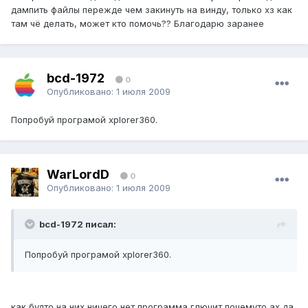
дампить файлы пережде чем закинуть на винду, только хз как
там чё делать, может кто помочь?? Благодарю заранее
bcd-1972
0
Опубликовано:
1 июля 2009
Попробуй програмой xplorer360.
WarLordD
0
Опубликовано:
1 июля 2009
bcd-1972 писал:
Попробуй програмой xplorer360.
как будто на них ничего нет программа глючит почемуто ах да