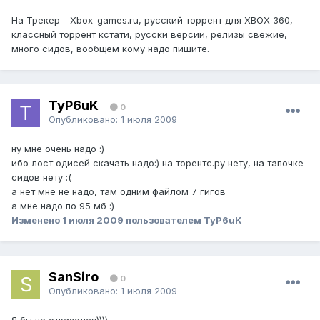
На Трекер - Xbox-games.ru, русский торрент для XBOX 360,
классный торрент кстати, русски версии, релизы свежие,
много сидов, вообщем кому надо пишите.
TyP6uK
0
Опубликовано:
1 июля 2009
ну мне очень надо :)
ибо лост одисей скачать надо:) на торентс.ру нету, на тапочке
сидов нету :(
а нет мне не надо, там одним файлом 7 гигов
а мне надо по 95 мб :)
Изменено
1 июля 2009
пользователем TyP6uK
SanSiro
0
Опубликовано:
1 июля 2009