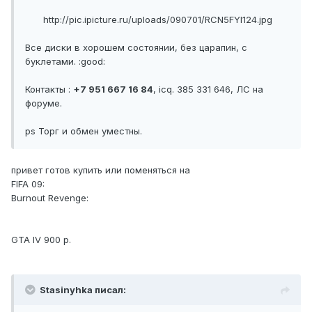
http://pic.ipicture.ru/uploads/090701/RCN5FYI124.jpg
Все диски в хорошем состоянии, без царапин, с
буклетами. :good:
Контакты :
+7 951 667 16 84
, icq. 385 331 646, ЛС на
форуме.
ps Торг и обмен уместны.
привет готов купить или поменяться на
FIFA 09:
Burnout Revenge:
GTA IV 900 р.
Stasinyhka писал: