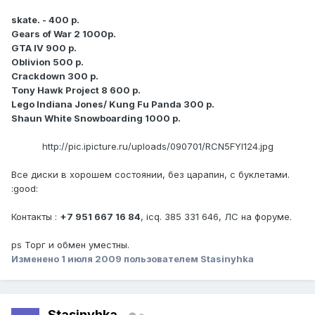
skate. - 400 р.
Gears of War 2 1000р.
GTA IV 900 р.
Oblivion 500 р.
Crackdown 300 р.
Tony Hawk Project 8 600 р.
Lego Indiana Jones/ Kung Fu Panda 300 р.
Shaun White Snowboarding 1000 р.
http://pic.ipicture.ru/uploads/090701/RCN5FYI124.jpg
Все диски в хорошем состоянии, без царапин, с буклетами.
:good:
Контакты :
+7 951 667 16 84
, icq. 385 331 646, ЛС на форуме.
ps Торг и обмен уместны.
Изменено
1 июля 2009
пользователем Stasinyhka
Stasinyhka