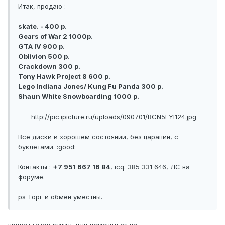
Итак, продаю :
skate. - 400 р.
Gears of War 2 1000р.
GTA IV 900 р.
Oblivion 500 р.
Crackdown 300 р.
Tony Hawk Project 8 600 р.
Lego Indiana Jones/ Kung Fu Panda 300 р.
Shaun White Snowboarding 1000 р.
http://pic.ipicture.ru/uploads/090701/RCN5FYI124.jpg
Все диски в хорошем состоянии, без царапин, с
буклетами. :good:
Контакты :
+7 951 667 16 84
, icq. 385 331 646, ЛС на
форуме.
ps Торг и обмен уместны.