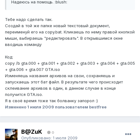
Надеюсь на помощь. :blush:
Тебе надо сделать так.
Создай в той же папке новый текстовый документ,
переименуй его на copy.bat. Кликаешь по нему правой кнопкой
мыши, выбираешь "редактировать". В открывшимся окне
вводишь команду
Код:
copy /b gta.000 + gta.001 + gta.002 + gta.003 + gta.004 + gta.005
+ gta.006 + gta.007 GTA.iso
Изменяешь названия архивов на свои, сохраняешь и
запускаешь этот бат файл. В результате чего происходит
склеивание архивов в один, в данном случае в конце
получится GTA.iso.
Я в своё время тоже так болванку запорол :)
Изменено
1 июля 2009
пользователем bestfree
B@ZuK
0
Опубликовано:
1 июля 2009