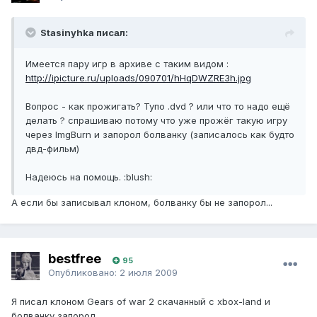
Stasinyhka писал:
Имеется пару игр в архиве с таким видом :
http://ipicture.ru/uploads/090701/hHqDWZRE3h.jpg
Вопрос - как прожигать? Тупо .dvd ? или что то надо ещё
делать ? спрашиваю потому что уже прожёг такую игру
через ImgBurn и запорол болванку (записалось как будто
двд-фильм)
Надеюсь на помощь. :blush:
А если бы записывал клоном, болванку бы не запорол...
bestfree
95
Опубликовано:
2 июля 2009
Я писал клоном Gears of war 2 скачанный с xbox-land и
болванку запорол.