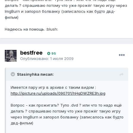
делать ? спрашиваю потому что уже прожёг такую игру через
ImgBurn и запорол болванку (записалось как будто двд-
фильм)
Надеюсь на помощь. :blush:
bestfree
95
Опубликовано:
1 июля 2009
Stasinyhka писал:
Имеется пару игр в архиве с таким видом :
http://ipicture.ru/uploads/090701/hHqDWZRE3h.jpg
Вопрос - как прожигать? Тупо .dvd ? или что то надо ещё
делать ? спрашиваю потому что уже прожёг такую игру
через ImgBurn и запорол болванку (записалось как будто
двд-фильм)