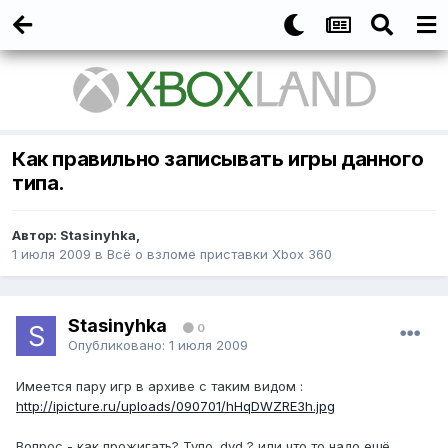
Как правильно записывать игры данного
типа.
Автор:
Stasinyhka
,
1 июля 2009
в
Всё о взломе приставки Xbox 360
Stasinyhka
0
Опубликовано:
1 июля 2009
Имеется пару игр в архиве с таким видом :
http://ipicture.ru/uploads/090701/hHqDWZRE3h.jpg
Вопрос - как прожигать? Тупо .dvd ? или что то надо ещё