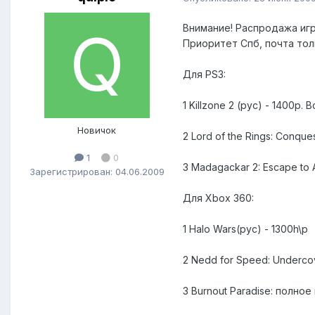
Внимание! Распродажа игр 
Приоритет Спб, почта тол
Для PS3:
1 Killzone 2 (рус) - 1400р
Новичок
2 Lord of the Rings: Conque
1
0
3 Madagackar 2: Escape to
Зарегистрирован: 04.06.2009
Для Xbox 360:
1 Halo Wars(рус) - 1300h\р
2 Nedd for Speed: Underco
3 Burnout Paradise: полное