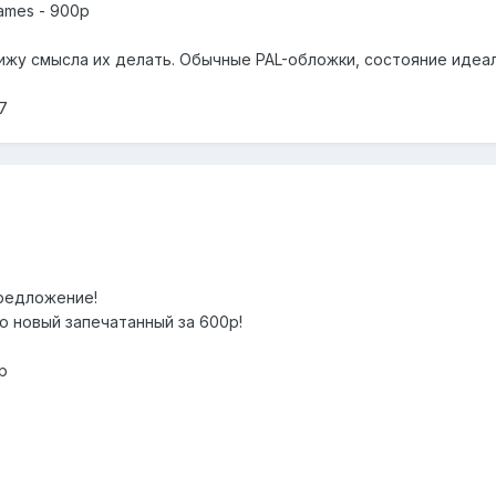
lames - 900р
вижу смысла их делать. Обычные PAL-обложки, состояние идеа
7
редложение!
ю новый запечатанный за 600р!
р