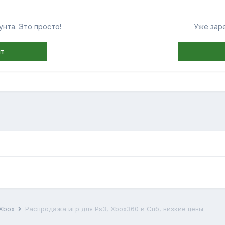
нта. Это просто!
Уже зар
нт
 Xbox
Распродажа игр для Ps3, Xbox360 в Спб, низкие цены