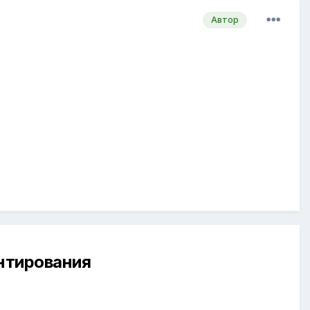
Автор
ентирования
й