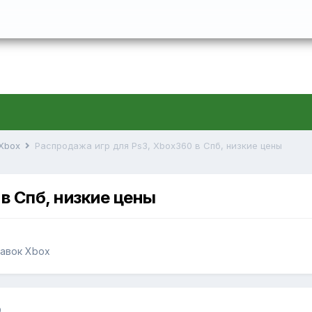
 Xbox
Распродажа игр для Ps3, Xbox360 в Спб, низкие цены
в Спб, низкие цены
тавок Xbox
9