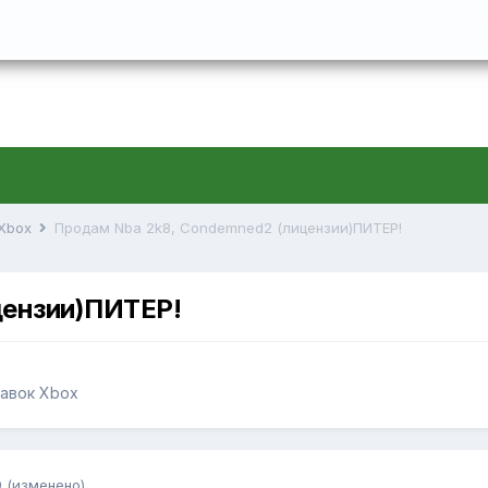
 Xbox
Продам Nba 2k8, Condemned2 (лицензии)ПИТЕР!
цензии)ПИТЕР!
тавок Xbox
9
(изменено)