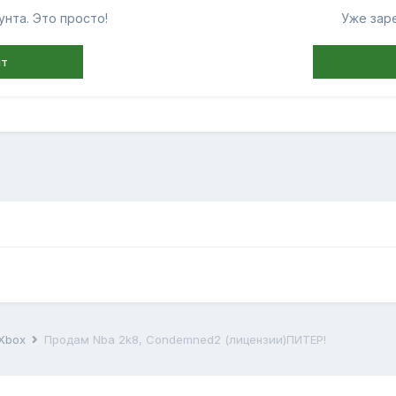
нта. Это просто!
Уже зар
нт
 Xbox
Продам Nba 2k8, Condemned2 (лицензии)ПИТЕР!