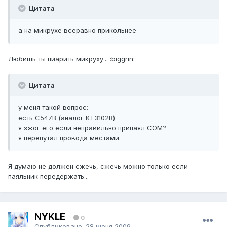
Цитата
а на микрухе всеравно прикольнее
Любишь ты пиарить микруху... :biggrin:
Цитата
у меня такой вопрос:
есть C547B (аналог КТ3102В)
я зжог его если неправильно припаял COM?
я перепутал провода местами
Я думаю не должен сжечь, сжечь можно только если
паяльник передержать...
NYKLE
0
Опубликовано:
28 июня 2009