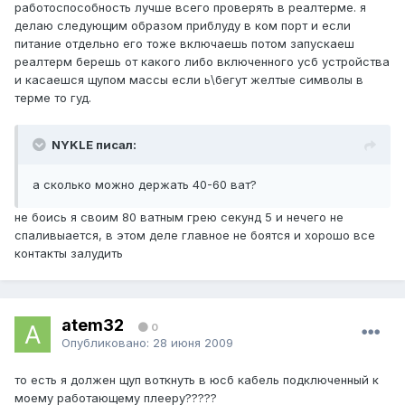
работоспособность лучше всего проверять в реалтерме. я
делаю следующим образом приблуду в ком порт и если
питание отдельно его тоже включаешь потом запускаеш
реалтерм берешь от какого либо включенного усб устройства
и касаешся щупом массы если ь\бегут желтые символы в
терме то гуд.
NYKLE писал:
а сколько можно держать 40-60 ват?
не боись я своим 80 ватным грею секунд 5 и нечего не
спаливыается, в этом деле главное не боятся и хорошо все
контакты залудить
atem32
0
Опубликовано:
28 июня 2009
то есть я должен щуп воткнуть в юсб кабель подключенный к
моему работающему плееру?????