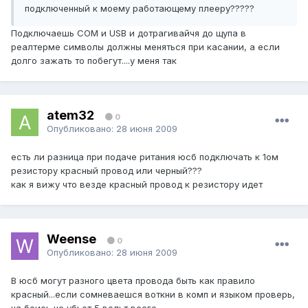
подключенный к моему работающему плееру?????
Подключаешь СОМ и USB и дотрагивайчя до щупа в
реалтерме символы должны меняться при касании, а если
долго зажать то побегут....у меня так
atem32
0
Опубликовано:
28 июня 2009
есть ли разница при подаче ритания юсб подключать к 1ом
резистору красный провод или черный???
как я вижу что везде красный провод к резистору идет
Weense
0
Опубликовано:
28 июня 2009
В юсб могут разного цвета провода быть как правило
красный...если сомневаешся воткни в комп и языком проверь,