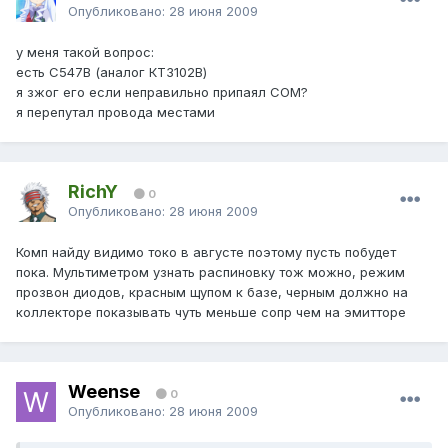
Опубликовано:
28 июня 2009
у меня такой вопрос:
есть C547B (аналог КТ3102В)
я зжог его если неправильно припаял COM?
я перепутал провода местами
RichY
0
Опубликовано:
28 июня 2009
Комп найду видимо токо в августе поэтому пусть побудет
пока. Мультиметром узнать распиновку тож можно, режим
прозвон диодов, красным щупом к базе, черным должно на
коллекторе показывать чуть меньше сопр чем на эмитторе
Weense
0
Опубликовано:
28 июня 2009