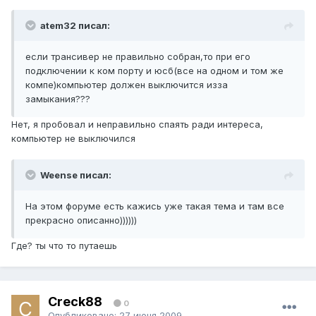
atem32 писал:
если трансивер не правильно собран,то при его
подключении к ком порту и юсб(все на одном и том же
компе)компьютер должен выключится изза
замыкания???
Нет, я пробовал и неправильно спаять ради интереса,
компьютер не выключился
Weense писал:
На этом форуме есть кажись уже такая тема и там все
прекрасно описанно))))))
Где? ты что то путаешь
Creck88
0
Опубликовано:
27 июня 2009