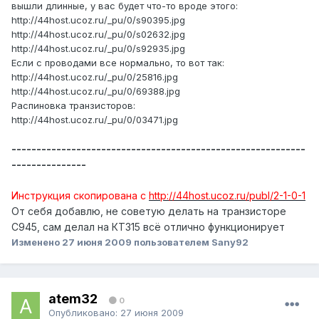
вышли длинные, у вас будет что-то вроде этого:
http://44host.ucoz.ru/_pu/0/s90395.jpg
http://44host.ucoz.ru/_pu/0/s02632.jpg
http://44host.ucoz.ru/_pu/0/s92935.jpg
Если с проводами все нормально, то вот так:
http://44host.ucoz.ru/_pu/0/25816.jpg
http://44host.ucoz.ru/_pu/0/69388.jpg
Распиновка транзисторов:
http://44host.ucoz.ru/_pu/0/03471.jpg
-----------------------------------------------------------
---------------
Инструкция скопирована с
http://44host.ucoz.ru/publ/2-1-0-1
От себя добавлю, не советую делать на транзисторе
С945, сам делал на КТ315 всё отлично функционирует
Изменено
27 июня 2009
пользователем Sany92
atem32
0
Опубликовано:
27 июня 2009