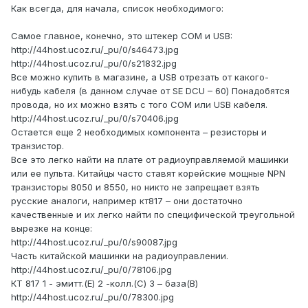
Как всегда, для начала, список необходимого:
Самое главное, конечно, это штекер COM и USB:
http://44host.ucoz.ru/_pu/0/s46473.jpg
http://44host.ucoz.ru/_pu/0/s21832.jpg
Все можно купить в магазине, а USB отрезать от какого-
нибудь кабеля (в данном случае от SE DCU – 60) Понадобятся
провода, но их можно взять с того COM или USB кабеля.
http://44host.ucoz.ru/_pu/0/s70406.jpg
Остается еще 2 необходимых компонента – резисторы и
транзистор.
Все это легко найти на плате от радиоуправляемой машинки
или ее пульта. Китайцы часто ставят корейские мощные NPN
транзисторы 8050 и 8550, но никто не запрещает взять
русские аналоги, например кт817 – они достаточно
качественные и их легко найти по специфической треугольной
вырезке на конце:
http://44host.ucoz.ru/_pu/0/s90087.jpg
Часть китайской машинки на радиоуправлении.
http://44host.ucoz.ru/_pu/0/78106.jpg
КТ 817 1 - эмитт.(Е) 2 -колл.(С) 3 – база(В)
http://44host.ucoz.ru/_pu/0/78300.jpg