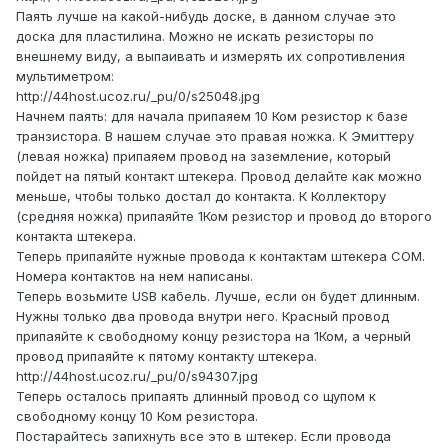
Паять лучше на какой-нибудь доске, в данном случае это
доска для пластилина. Можно не искать резисторы по
внешнему виду, а выпаивать и измерять их сопротивления
мультиметром:
http://44host.ucoz.ru/_pu/0/s25048.jpg
Начнем паять: для начала припаяем 10 Ком резистор к базе
транзистора. В нашем случае это правая ножка. К Эмиттеру
(левая ножка) припаяем провод на заземление, который
пойдет на пятый контакт штекера. Провод делайте как можно
меньше, чтобы только достал до контакта. К Коллектору
(средняя ножка) припаяйте 1Ком резистор и провод до второго
контакта штекера.
Теперь припаяйте нужные провода к контактам штекера COM.
Номера контактов на нем написаны.
Теперь возьмите USB кабель. Лучше, если он будет длинным.
Нужны только два провода внутри него. Красный провод
припаяйте к свободному концу резистора на 1Ком, а черный
провод припаяйте к пятому контакту штекера.
http://44host.ucoz.ru/_pu/0/s94307.jpg
Теперь осталось припаять длинный провод со щупом к
свободному концу 10 Ком резистора.
Постарайтесь запихнуть все это в штекер. Если провода