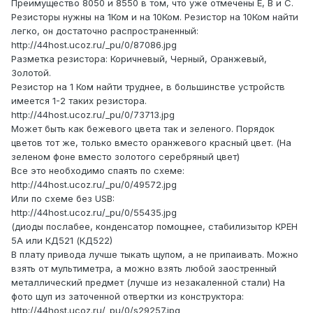
Преимущество 8050 и 8550 в том, что уже отмечены E, B и C.
Резисторы нужны на 1Ком и на 10Ком. Резистор на 10Ком найти
легко, он достаточно распространенный:
http://44host.ucoz.ru/_pu/0/87086.jpg
Разметка резистора: Коричневый, Черный, Оранжевый,
Золотой.
Резистор на 1 Ком найти труднее, в большинстве устройств
имеется 1-2 таких резистора.
http://44host.ucoz.ru/_pu/0/73713.jpg
Может быть как бежевого цвета так и зеленого. Порядок
цветов тот же, только вместо оранжевого красный цвет. (На
зеленом фоне вместо золотого серебряный цвет)
Все это необходимо спаять по схеме:
http://44host.ucoz.ru/_pu/0/49572.jpg
Или по схеме без USB:
http://44host.ucoz.ru/_pu/0/55435.jpg
(диоды послабее, конденсатор помощнее, стабилизытор КРЕН
5А или КД521 (КД522)
В плату привода лучше тыкать щупом, а не припаивать. Можно
взять от мультиметра, а можно взять любой заостренный
металлический предмет (лучше из незакаленной стали) На
фото щуп из заточенной отвертки из конструктора:
http://44host.ucoz.ru/_pu/0/s29257.jpg