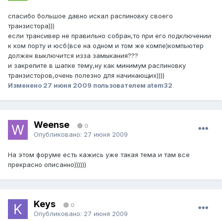
спасибо большое давно искал распиновку своего
транзистора)))
если трансивер не правильно собран,то при его подключении
к ком порту и юсб(все на одном и том же компе)компьютер
должен выключится изза замыкания???
и закрепите в шапке тему,ну как минимум распиновку
транзисторов,очень полезно для начинающих))))
Изменено
27 июня 2009
пользователем atem32
Weense
0
Опубликовано:
27 июня 2009
На этом форуме есть кажись уже такая тема и там все
прекрасно описанно))))))
Keys
0
Опубликовано:
27 июня 2009