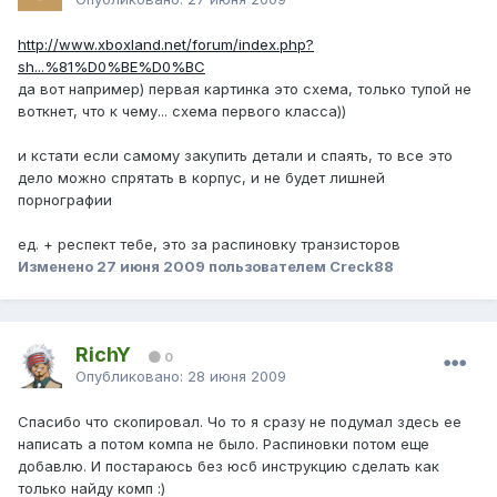
http://www.xboxland.net/forum/index.php?
sh...%81%D0%BE%D0%BC
да вот например) первая картинка это схема, только тупой не
воткнет, что к чему... схема первого класса))
и кстати если самому закупить детали и спаять, то все это
дело можно спрятать в корпус, и не будет лишней
порнографии
ед. + респект тебе, это за распиновку транзисторов
Изменено
27 июня 2009
пользователем Creck88
RichY
0
Опубликовано:
28 июня 2009
Спасибо что скопировал. Чо то я сразу не подумал здесь ее
написать а потом компа не было. Распиновки потом еще
добавлю. И постараюсь без юсб инструкцию сделать как
только найду комп :)