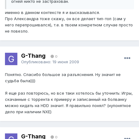
огней никто не застрахован.
именно в данном контексте я и высказывался.
Про Александра тоже скажу, он все делает тип-топ (сам у
него перепрошивался), т.е. в твоем конкретном случае просто
не повезло.
G-Thang
0
Опубликовано:
19 июня 2009
Понятно. Спасибо большое за разъяснения. Ну значит не
судьба была))))
Я еще раз повторюсь, но все таки хотелось бы уточнить: Игры,
скачанные с торрента к примеру и записанный на болванку
можно кидать на HDD значит. Я правильно понял? (нупонятное
дело при наличии NXE)
G-Thang
0