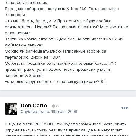
вопросов появилось.
Я на днях собираюсь покупать X-box 360. Есть несколько
вопросов:
Что мне брать, Аркад или Про если я не буду вообще
связываться с Live'ом? Т.е. по памяти как там? Мне хватит на
сохранения?
Картинка компонента от ХДМИ сильно отличается на 37-42
дюймовом телике?
Можно ли записывать мною записанные (сорри за
тафталогию) диски на HDD?
Может ли прошивка быть причиной поломки консоли? (
прошлый раз спустя неделю после прошивки у меня
загорелись 3 огня)
Если еще вдруг появятся вопросы куда писать?)))))
Don Carlo
0
Опубликовано:
19 июня 2009
1. Лучше взять PRO с HDD т.к. будет возможность установить
игру на винт и играть без шума привода, да и в некоторых