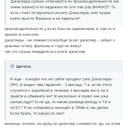
Джаспера сильно отличается по производительности (не
очень важно) и по надежности (что как раз ВАЖНО)? То
есть стоит ли мучаться искать Джаспера, или лучше
взять просто Фалькон и не париться?.
производительность у всех боксов одинаковая, в том то и
прелесть консоли.
джасперы - не ломаются вообще (взял джаспер - забыл о
красных огнях). фалконы и года не живут.
так что лучше помудиться и взять джаспер
Цитата
И еще - я видел что на сайте продают уже Джасперы -
ПРО. И видел там гарантия - 3 месяца. Т.е. если чтото
случится с коробкой в течении 3 месяцев могу ли я
прийти и обменять ее? И насколько я понял они уже
шитые идут? Если да, то какая разница между ix 1.6 и
ix1.5.1 ? Я не собираюсь выходит в ЛАйв и так далее.
Если брать, то какую из них?
можешь, кончно, но вряд ли джаспер сломается. да, на этом