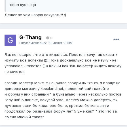
цены кусаюца
Дешевле чем новую покупать!!! :)
G-Thang
0
Опубликовано:
19 июня 2009
Я ж не говорю , что это кидалово. Просто я хочу так сказать
изучить все аспекты )))))Пока досканально все не изучу - не
успокоюсь кажется. )))) Как ни как 15к. на ветер кидать никому
не хочется.
погоди. Мастер Макс. ты сначала говоришь "хз хз, я вабще не
доверяю магазину xboxland.net, палевный сайт какойто
и форум у них странный " а буквально через несколько постов
"слушай в поиске, покупай уже, Алексу можно доверять, ты
думаешь если бы кидалово было, прожил бы магазин и
продолжал бы развиваца форум лет 5 уже как? " это что за
смена мнений такая?