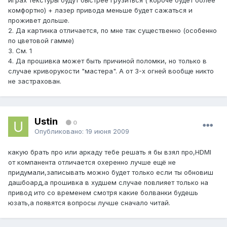
играх текстуры будут быстрее грузиться ( короче будет более
комфортно) + лазер привода меньше будет сажаться и
проживет дольше.
2. Да картинка отличается, по мне так существенно (особенно
по цветовой гамме)
3. См. 1
4. Да прошивка может быть причиной поломки, но только в
случае криворукости "мастера". А от 3-х огней вообще никто
не застрахован.
Ustin
0
Опубликовано:
19 июня 2009
какую брать про или аркаду тебе решать я бы взял про,HDMI
от компанента отличается охеренно лучше ещё не
придумали,записывать можно будет только если ты обновиш
дашбоард,а прошивка в худшем случае повлияет только на
привод ито со временем смотря какие болванки будешь
юзать,а появятся вопросы лучше сначало читай.