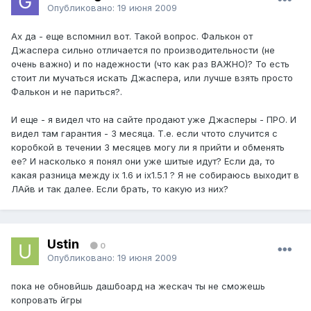
Опубликовано:
19 июня 2009
Ах да - еще вспомнил вот. Такой вопрос. Фалькон от
Джаспера сильно отличается по производительности (не
очень важно) и по надежности (что как раз ВАЖНО)? То есть
стоит ли мучаться искать Джаспера, или лучше взять просто
Фалькон и не париться?.
И еще - я видел что на сайте продают уже Джасперы - ПРО. И
видел там гарантия - 3 месяца. Т.е. если чтото случится с
коробкой в течении 3 месяцев могу ли я прийти и обменять
ее? И насколько я понял они уже шитые идут? Если да, то
какая разница между ix 1.6 и ix1.5.1 ? Я не собираюсь выходит в
ЛАйв и так далее. Если брать, то какую из них?
Ustin
0
Опубликовано:
19 июня 2009
пока не обновйшь дашбоард на жескач ты не сможешь
копровать йгры