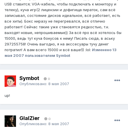
USB ставится; VGA-кабель, чтобы подключать к монитору и
телеку), куча игр(2 лицензии и дофигища пираток, сам всё
записывал, состояние дисков идеальное, всё работает, есть
все хиты). Бокс ниразу не перегревался, всё отлично
работает! Сейчас такие уже становятся редкостью, т.к.
выходят новые, непрошиваемые)) За всё про всё хотелось бы
15000, ведь тут куча бонусов к нему! Писать сюда, в аську
297255758! Очень выгодно, я на акссесуары тучу денег
потратил! А вам всего 15000 и всё ваше!)) :lol:
Изменено
13
мая 2007
пользователем Symbot
Symbot
0
Опубликовано:
8 мая 2007
up!
GlaIZier
0
Опубликовано:
8 мая 2007