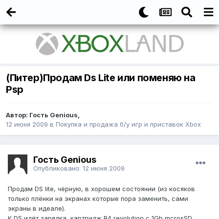
(Питер)Продам Ds Lite или поменяю на
Psp
Автор:
Гость Genious
,
12 июня 2009
в
Покупка и продажа б/у игр и приставок Xbox
Гость Genious
Опубликовано:
12 июня 2009
Продам DS lite, чёрную, в хорошем состоянии (из косяков
только плёнки на экранах которые пора заменить, сами
экраны в идеале).
К DS идёт зарядка, картридж R4 revolution с 1Gb mcrosSD