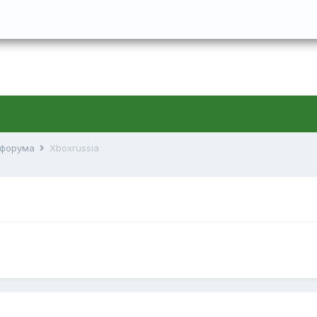
й форума
Xboxrussia