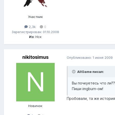
Участник
2,3k
0
Зарегистрирован: 01.10.2008
Из:
Нск
nikitosimus
Опубликовано:
1 июня 2009
AllGame писал:
Вы почкуетесь что ли??
Пиши imgburn-ом!
Пробовали, та же история.
Новичок