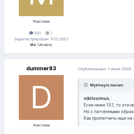
Участник
501
0
Зарегистрирован: 11.12.2007
Из:
Ukraine
dummer83
Опубликовано:
1 июня 2009
Mykhaylo писал:
nikitosimus
,
Если ниже 1.5.1, то эти
Но с патченными образа
Как пропатчить ищи на
Участник