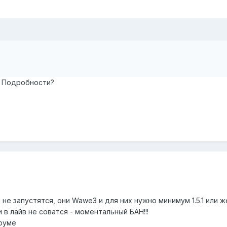
х. Подробности?
ры не запустятся, они Wawe3 и для них нужно минимум 1.5.1 или 
в лайв не соватся - моментальный БАН!!!
оруме