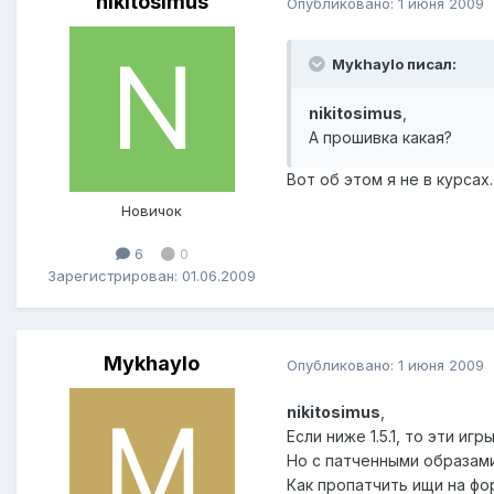
nikitosimus
Опубликовано:
1 июня 2009
Mykhaylo писал:
nikitosimus
,
А прошивка какая?
Вот об этом я не в курса
Новичок
6
0
Зарегистрирован: 01.06.2009
Mykhaylo
Опубликовано:
1 июня 2009
nikitosimus
,
Если ниже 1.5.1, то эти иг
Но с патченными образами 
Как пропатчить ищи на ф