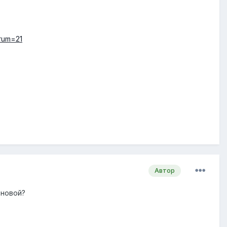
orum=21
Автор
 новой?