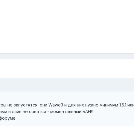
 игры не запустятся, они Wawe3 и для них нужно минимум 1.5.1 и
ми в лайв не соватся - моментальный БАН!!!
 форуме