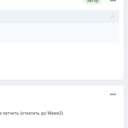
Автор
же патчить (откатить до Wawe2).