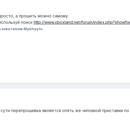
просто, а прошить можно самому.
используй поиск
http://www.xboxland.net/forum/index.php?showf
ьзователем Mykhaylo
о сути перепрошивка является опять же чиповкой приставки по