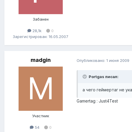
Забанен
28,1k
0
Зарегистрирован: 16.05.2007
madgin
Опубликовано:
1 июня 2009
Portgas писал:
а чего геймертаг не ук
Gamertag : Just4Test
Участник
54
0