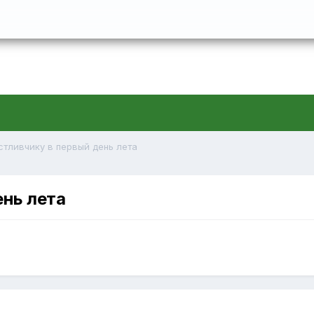
стливчику в первый день лета
ень лета