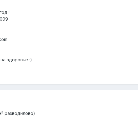
год !
2009
.com
на здоровье :)
ан? разводилово)