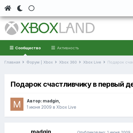
Сообщество
Активность
Главная
Форум | Xbox
Xbox 360
Xbox Live
Подарок сча
Подарок счастливчику в первый д
Автор:
madgin
,
1 июня 2009
в
Xbox Live
madgin
Опубликовано:
1 июня 2009