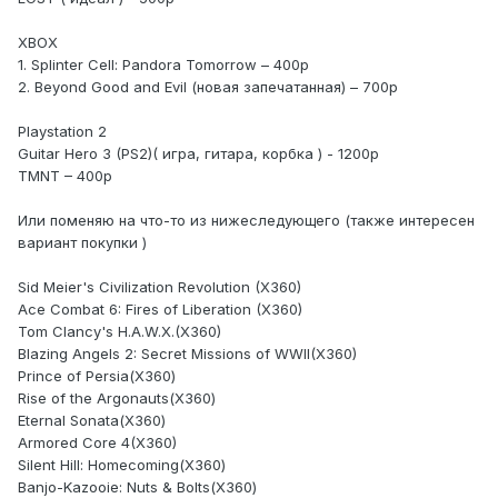
XBOX
1. Splinter Cell: Pandora Tomorrow – 400р
2. Beyond Good and Evil (новая запечатанная) – 700р
Playstation 2
Guitar Hero 3 (PS2)( игра, гитара, корбка ) - 1200р
TMNT – 400р
Или поменяю на что-то из нижеследующего (также интересен
вариант покупки )
Sid Meier's Civilization Revolution (X360)
Ace Combat 6: Fires of Liberation (X360)
Tom Clancy's H.A.W.X.(X360)
Blazing Angels 2: Secret Missions of WWII(X360)
Prince of Persia(X360)
Rise of the Argonauts(X360)
Eternal Sonata(X360)
Armored Core 4(X360)
Silent Hill: Homecoming(X360)
Banjo-Kazooie: Nuts & Bolts(X360)