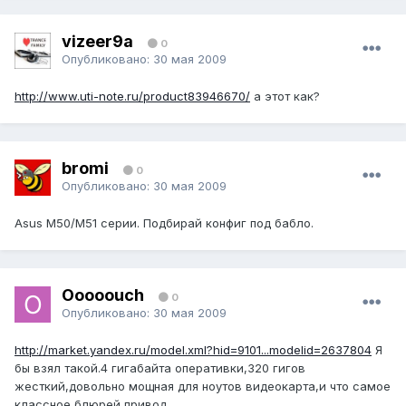
vizeer9a
0
Опубликовано:
30 мая 2009
http://www.uti-note.ru/product83946670/
а этот как?
bromi
0
Опубликовано:
30 мая 2009
Asus M50/M51 серии. Подбирай конфиг под бабло.
Ooooouch
0
Опубликовано:
30 мая 2009
http://market.yandex.ru/model.xml?hid=9101...modelid=2637804
Я
бы взял такой.4 гигабайта оперативки,320 гигов
жесткий,довольно мощная для ноутов видеокарта,и что самое
классное блюрей привод.