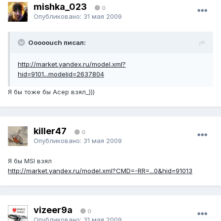
mishka_023
0
Опубликовано:
31 мая 2009
Ooooouch писал:
http://market.yandex.ru/model.xml?
hid=9101...modelid=2637804
Я бы тоже бы Асер взял_)))
killer47
0
Опубликовано:
31 мая 2009
Я бы MSI взял
http://market.yandex.ru/model.xml?CMD=-RR=...0&hid=91013
vizeer9a
0
Опубликовано:
31 мая 2009