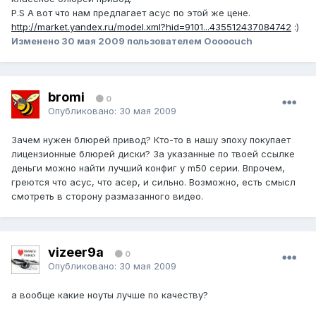
P.S А вот что нам предлагает асус по этой же цене.
http://market.yandex.ru/model.xml?hid=9101...435512437084742
:)
Изменено
30 мая 2009
пользователем Ooooouch
bromi
0
Опубликовано:
30 мая 2009
Зачем нужен блюрей привод? Кто-то в нашу эпоху покупает
лицензионные блюрей диски? За указанные по твоей ссылке
деньги можно найти лучший конфиг у m50 серии. Впрочем,
греются что асус, что асер, и сильно. Возможно, есть смысл
смотреть в сторону размазанного видео.
vizeer9a
0
Опубликовано:
30 мая 2009
а вообще какие ноуты лучше по качеству?