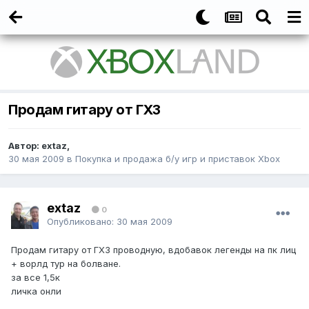
Продам гитару от ГХ3
Автор:
extaz
,
30 мая 2009
в
Покупка и продажа б/у игр и приставок Xbox
extaz
0
Опубликовано:
30 мая 2009
Продам гитару от ГХ3 проводную, вдобавок легенды на пк лиц
+ ворлд тур на болване.
за все 1,5к
личка онли