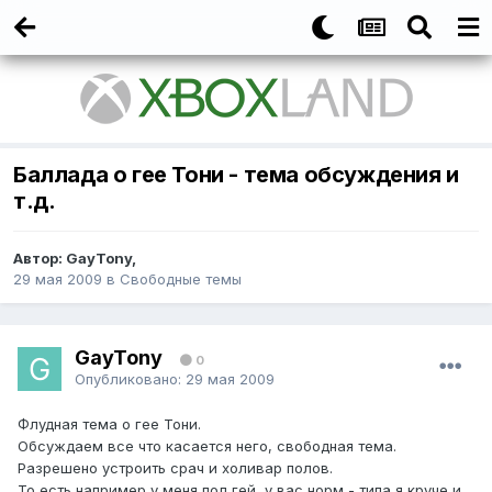
Баллада о гее Тони - тема обсуждения и
т.д.
Автор:
GayTony
,
29 мая 2009
в
Свободные темы
GayTony
0
Опубликовано:
29 мая 2009
Флудная тема о гее Тони.
Обсуждаем все что касается него, свободная тема.
Разрешено устроить срач и холивар полов.
То есть например у меня пол гей, у вас норм - типа я круче и