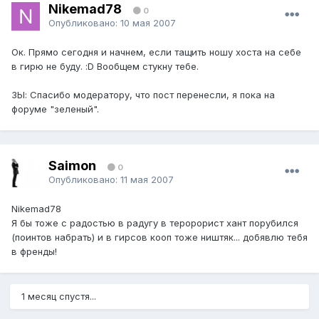
Nikemad78
0
Опубликовано:
10 мая 2007
Ок. Прямо сегодня и начнем, если тащить ношу хоста на себе
в гирю не буду. :D Вообщем стукну тебе.
ЗЫ: Спасибо модератору, что пост перенесли, я пока на
форуме "зеленый".
Saimon
0
Опубликовано:
11 мая 2007
Nikemad78
Я бы тоже с радостью в радугу в теророрист хант порубился
(поинтов набрать) и в гирсов кооп тоже ништяк... добявлю тебя
в френды!
1 месяц спустя...