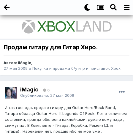
Продам гитару для Гитар Хиро.
Автор: iMagic,
27 мая 2009
в
Покупка и продажа б/у игр и приставок Xbox
iMagic
0
Опубликовано:
27 мая 2009
И так господа, продаю гитару для Guitar Hero/Rock Band,
Гитара образца Guitar Hero III:Legends Of Rock. Лот в отличном
состоянии, правда обклеена наклейками, думаю кому надо ,
снимут их . В Комплекте - Гитара, Коробка, Ремень(Для
гитары) . Нареканий нет, продаю ибо не мое уже .