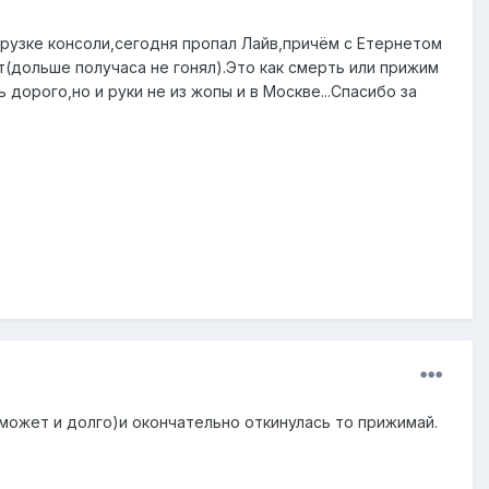
грузке консоли,сегодня пропал Лайв,причём с Етернетом
т(дольше получаса не гонял).Это как смерть или прижим
орого,но и руки не из жопы и в Москве...Спасибо за
 может и долго)и окончательно откинулась то прижимай.