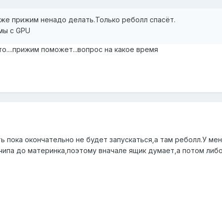
же прижим ненадо делать.Только реболл спасёт.
мы с GPU
о....прижим поможет...вопрос на какое время
ь пока окончательно не будет запускаться,а там реболл.У мен
чипа до материнка,поэтому вначале ящик думает,а потом либ