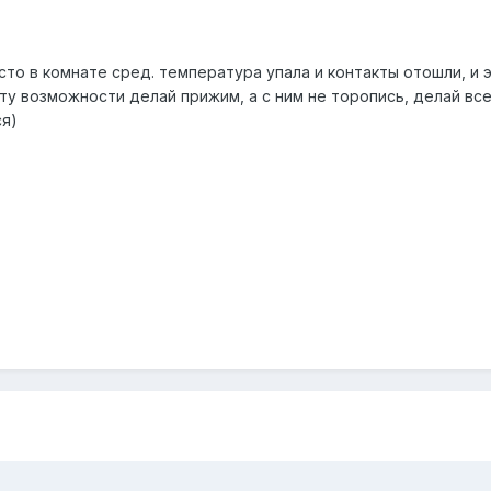
сто в комнате сред. температура упала и контакты отошли, и 
ту возможности делай прижим, а с ним не торопись, делай вс
ся)