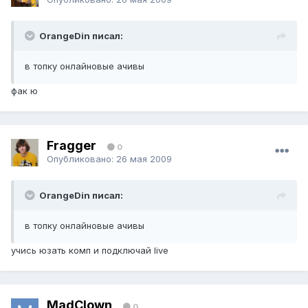
OrangeDin писал:
в топку онлайновые ачивы
фак ю
Fragger
0
Опубликовано:
26 мая 2009
OrangeDin писал:
в топку онлайновые ачивы
учись юзать комп и подключай live
MadClown
0