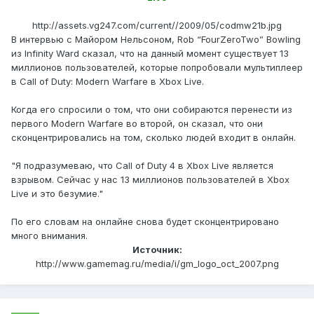
http://assets.vg247.com/current//2009/05/codmw21b.jpg
В интервью с Майором Нельсоном, Rob “FourZeroTwo” Bowling
из Infinity Ward сказал, что на данный момент существует 13
миллионов пользователей, которые попробовали мультиплеер
в Call of Duty: Modern Warfare в Xbox Live.
Когда его спросили о том, что они собираются перенести из
первого Modern Warfare во второй, он сказал, что они
сконцентрировались на том, сколько людей входит в онлайн.
"Я подразумеваю, что Call of Duty 4 в Xbox Live является
взрывом. Сейчас у нас 13 миллионов пользователей в Xbox
Live и это безумие."
По его словам на онлайне снова будет сконцентрировано
много внимания.
Источник:
http://www.gamemag.ru/media/i/gm_logo_oct_2007.png