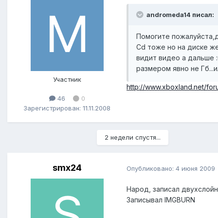
andromeda14 писал:
Помогите пожалуйста,до
Cd тоже но на диске же
видит видео а дальше :
размером явно не Гб...и
Участник
http://www.xboxland.net/f
46
0
Зарегистрирован: 11.11.2008
2 недели спустя...
smx24
Опубликовано:
4 июня 2009
Народ, записал двухслойн
Записывал IMGBURN