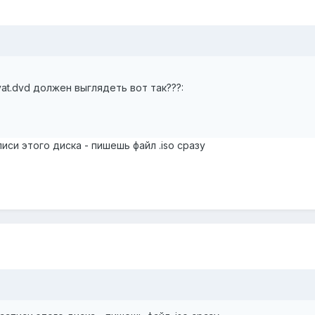
vat.dvd должен выглядеть вот так???:
писи этого диска - пишешь файл .iso сразу