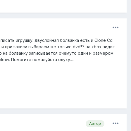
писать игрушку. двуслойная болванка есть и Clone Cd
к и при записи выбираем же только dvd*? на xbox видит
 но на болванку записывается очемуто один и размером
unknw: Помогите пожалуйста олуху.....
Автор