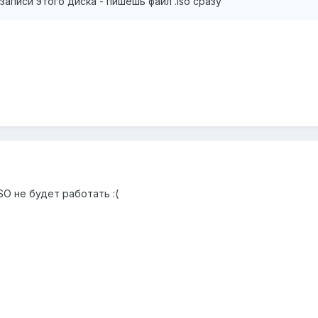
записи этого диска - пишешь файл .iso сразу
ISO не будет работать :(