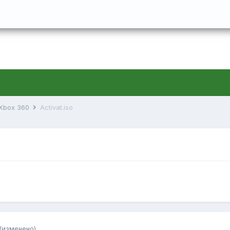
 Xbox 360
Activat.iso
(изменено)