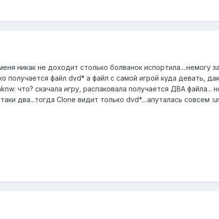
еня никак не доходит столько болванок испортила....немогу за
о получается файл dvd* а файл с самой игрой куда девать, да
nknw: что? скачала игру, распаковала получается ДВА файла...
 таки два...тогда Clone видит только dvd*....апуталась совсем :