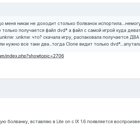
 меня никак не доходит столько болванок испортила....немогу
 только получается файл dvd* а файл с самой игрой куда деват
unknw: :unknw: что? скачала игру, распаковала получается ДВА
ли нужно все таки два...тогда Clone видит только dvd*....апутал
orum/index.php?showtopic=2706
ую болванку, вставляю в Lite on с IX 1.6 появляется воспроиз