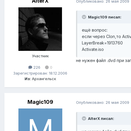
AlterX
Опубликовано:
26 мая 2009
Magic109 писал:
ещё вопроc:
если через Clon,то Acti
LayerBreak=1913760
Activate.iso
Участник
не нужен файл .dvd при за
226
0
Зарегистрирован: 18.12.2006
Из:
Архангельск
Magic109
Опубликовано:
26 мая 2009
AlterX писал: