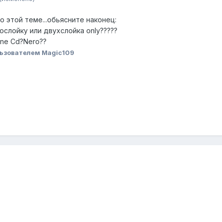
о этой теме...обьясните наконец:
ослойку или двухслойка only?????
one Cd?Nero??
ьзователем Magic109