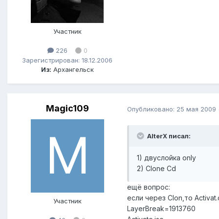
Участник
226
0
Зарегистрирован: 18.12.2006
Из:
Архангельск
Magic109
Опубликовано:
25 мая 2009
AlterX писал:
1) двуслойка only
2) Clone Cd
ещё вопроc:
если через Clon,то Activa
Участник
LayerBreak=1913760