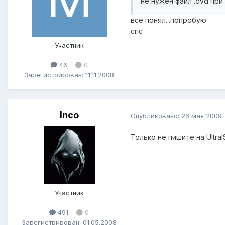
не нужен файл .dvd при 
все понял...попробую
спс
Участник
46
0
Зарегистрирован: 11.11.2008
Inco
Опубликовано:
26 мая 2009
Только не пишите на Ultra
Участник
491
0
Зарегистрирован: 01.05.2008