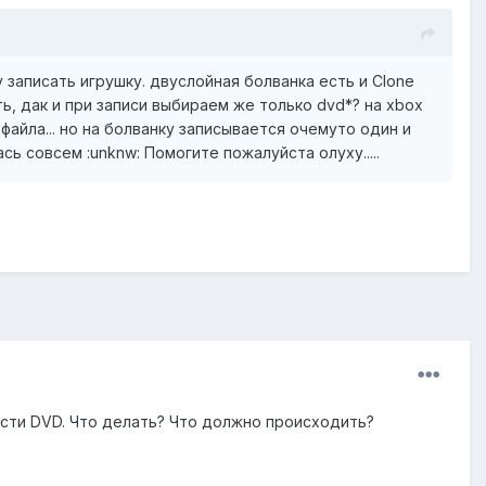
 записать игрушку. двуслойная болванка есть и Clone
ь, дак и при записи выбираем же только dvd*? на xbox
 файла... но на болванку записывается очемуто один и
ась совсем :unknw: Помогите пожалуйста олуху.....
вести DVD. Что делать? Что должно происходить?