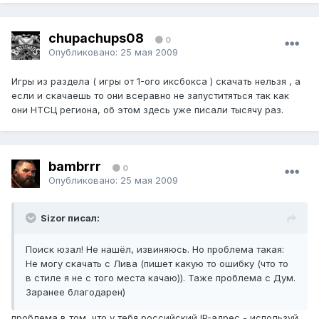
chupachups08
0
Опубликовано:
25 мая 2009
Игры из раздела ( игры от 1-ого иксбокса ) скачать нельзя , а
если и скачаешь то они всеравно не запуститяться так как
они НТСЦ региона, об этом здесь уже писали тысячу раз.
bambrrr
0
Опубликовано:
25 мая 2009
Sizor писал:
Поиск юзал! Не нашёл, извиняюсь. Но проблема такая:
Не могу скачать с Лива (пишет какую то ошибку (что то
в стиле я не с того места качаю)). Таже проблема с Дум.
Заранее благодарен)
проблема в том, что у тебя российский IP-адрес - используй