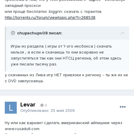
западный проскси
или проще бесплатно :biggrin: скачать с торентов
http://torrents.ru/forum/viewtopic.php?t=268538
chupachups08 писал:
Игры из раздела ( игры от 1-ого иксбокса ) скачать
нельзя , а если и скачаешь то они всеравно не
запуститяться так как они НТСЦ региона, об этом здесь
уже писали тысячу раз.
у скачанных из Лива игр НЕТ привязки к региону - ты же их не
с DVD завпускаешь
Levar
0
Опубликовано:
25 мая 2009
Ну или как вариант сделать американский айпишник через
www.rusadult.com