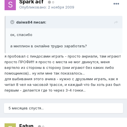
Spark acf
0
Опубликовано:
2 ноября 2009
daiwa84 писал:
ок, спасибо
а миллион в онлайне трудно заработать?
я пробовал с пиндосами играть - просто анриали, там играют
просто ПРОФИ!!! я просто с места не мог двинутся, меня
вертело из стороны в сторону (они играют без каких либо
помощников)... ну или мне так показалось...
для выбивания этого ачика - нужно с друзьями играть, как я
читал 8 чел на часовой трассе, и каждый что бы хоть раз был
первым - делается где то через 3-4 гонки...
5 месяцев спустя...
Fatun
0