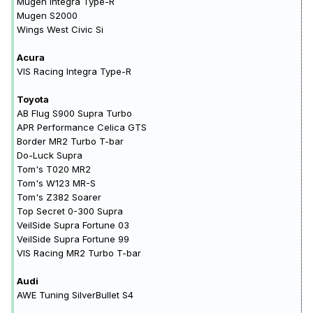
Mugen Integra Type-R
Mugen S2000
Wings West Civic Si
Acura
VIS Racing Integra Type-R
Toyota
AB Flug S900 Supra Turbo
APR Performance Celica GTS
Border MR2 Turbo T-bar
Do-Luck Supra
Tom's T020 MR2
Tom's W123 MR-S
Tom's Z382 Soarer
Top Secret 0-300 Supra
VeilSide Supra Fortune 03
VeilSide Supra Fortune 99
VIS Racing MR2 Turbo T-bar
Audi
AWE Tuning SilverBullet S4