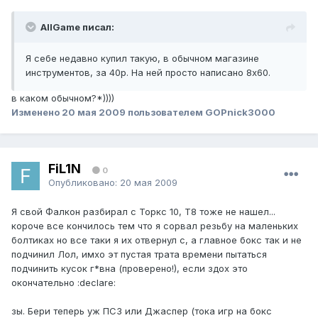
AllGame писал:
Я себе недавно купил такую, в обычном магазине
инструментов, за 40р. На ней просто написано 8х60.
в каком обычном?*))))
Изменено
20 мая 2009
пользователем GOPnick3000
FiL1N
0
Опубликовано:
20 мая 2009
Я свой Фалкон разбирал с Торкс 10, Т8 тоже не нашел...
короче все кончилось тем что я сорвал резьбу на маленьких
болтиках но все таки я их отвернул с, а главное бокс так и не
подчинил Лол, имхо эт пустая трата времени пытаться
подчинить кусок г*вна (проверено!), если здох это
окончательно :declare:
зы. Бери теперь уж ПС3 или Джаспер (тока игр на бокс