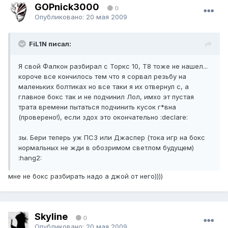
GOPnick3000
0
Опубликовано:
20 мая 2009
FiL1N писал:
Я свой Фалкон разбирал с Торкс 10, Т8 тоже не нашел...
короче все кончилось тем что я сорвал резьбу на
маленьких болтиках но все таки я их отвернул с, а
главное бокс так и не подчинил Лол, имхо эт пустая
трата времени пытаться подчинить кусок г*вна
(проверено!), если здох это окончательно :declare:
зы. Бери теперь уж ПС3 или Джаспер (тока игр на бокс
нормальных не жди в обозримом светлом будущем)
:hang2:
мне не бокс разбирать надо а джой от него))))
Skyline
0
Опубликовано:
20 мая 2009