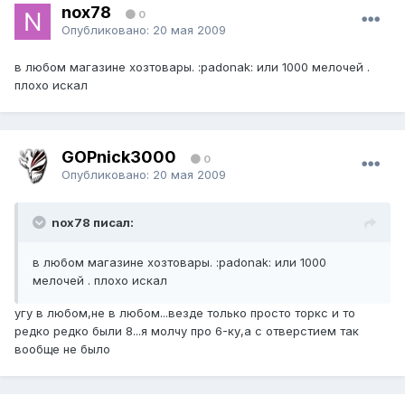
nox78
0
Опубликовано:
20 мая 2009
в любом магазине хозтовары. :padonak: или 1000 мелочей .
плохо искал
GOPnick3000
0
Опубликовано:
20 мая 2009
nox78 писал:
в любом магазине хозтовары. :padonak: или 1000
мелочей . плохо искал
угу в любом,не в любом...везде только просто торкс и то
редко редко были 8...я молчу про 6-ку,а с отверстием так
вообще не было