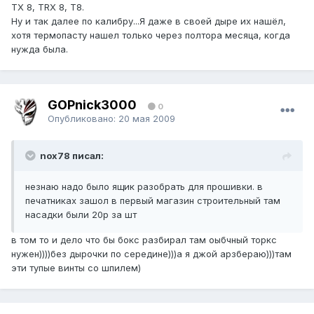
TX 8, TRX 8, T8.
Ну и так далее по калибру...Я даже в своей дыре их нашёл,
хотя термопасту нашел только через полтора месяца, когда
нужда была.
GOPnick3000
0
Опубликовано:
20 мая 2009
nox78 писал:
незнаю надо было ящик разобрать для прошивки. в
печатниках зашол в первый магазин строительный там
насадки были 20р за шт
в том то и дело что бы бокс разбирал там оыбчный торкс
нужен))))без дырочки по середине)))а я джой арзбераю)))там
эти тупые винты со шпилем)