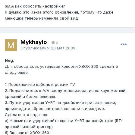
эм.А как сбросить настройки?
Я думаю это из-за этого обновления, потому что даже
менюшка теперь изменила свой вид
Mykhaylo
0
Опубликовано:
20 мая 2009
Neg
,
Для сброса всех установок консоли XBOX 360 сделайте
следующее:
1. Переключите кабель в режим TV
2. Подключитесь к A/V входу телевизора, используя желтый,
красный и белые выводы.
3. Путем удержания Y+RT на джойстике при включении,
произведите сброс настроек консоли в исходные.
Сделать это надо так:
а) Нажмите и удерживайте кнопки Y+RT на джойстике (RT-
правый нижний триггер)
б) Включите XBOX 360