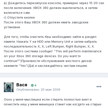
в) Дождитесь перезапуска консоли, примерно через 15-20 сек
после включения. XBOX 360 должен выключиться, а затем
включиться сам.
г) Отпустите кнопки
После этого Ваш XBOX 360 должен иметь заводские
установки.
Для того, чтобы очистить Кеш необходимо зайти в раздел
памяти. Нажать Y на HDD или Memory Unit и затем набрать
последовательность X, X, Left Bumper, Right Bumper, X, X.
После этого система сообщит: “This will perform maintenance
on your Xbox 360 storage devices. Do you want to
continue?”(Произвести обслуживания жесткого диска)
нажмите “Yes”(Да) и наслаждайтесь чистым кешем.
Вася
6
Опубликовано:
20 мая 2009
Оооо у меня мыслишка если стереть полностью винт и
почистить кеш у меня менюшка станет как когдато на старых