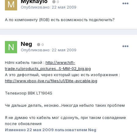
Mykhaylo
0
Опубликовано:
22 мая 2009
А по компоненту (RGB) есть возможность подключить?
Neg
0
Опубликовано:
22 мая 2009
Hdmi кабель такой :
http://www.hifi-
trade.ru/products_pictures...S-MM-02_big.jpg
А это дефолтный, через который щас есть изображения :
http://www.xbox-live.ru/files/u1/Elite-avcable.jpg
Телевизор BBK LT1904S
Че дальше делать, незнаю...Никогда небыло таких проблем
Я не думаю что кабель мог сдохнуть, при таком совпадение
после обновления
Изменено
22 мая 2009
пользователем Neg