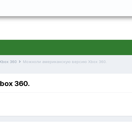
 Xbox 360
Можноли американскую версию Xbox 360.
box 360.