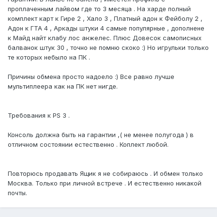
проплаченным лайвом где то 3 месяца . На харде полный
комплект карт к Гире 2 , Хало 3 , Платный адон к Фейболу 2 ,
Адон к ГТА 4 , Аркады штуки 4 самые популярные , дополнене
к Майд найт клабу лос анжелес. Плюс Довесок самописных
балванок штук 30 , точно не помню скоко :) Но игрульки только
те которых небыло на ПК .
Причины обмена просто надоело :) Все равно лучше
мультиплеера как на ПК нет нигде.
Требования к PS 3 .
Консоль должна быть на гарантии ,( не менее полугода ) в
отличном состоянии естественно . Коплект любой.
Повторюсь продавать Ящик я не собираюсь . И обмен только
Москва. Только при личной встрече . И естественно никакой
почты.