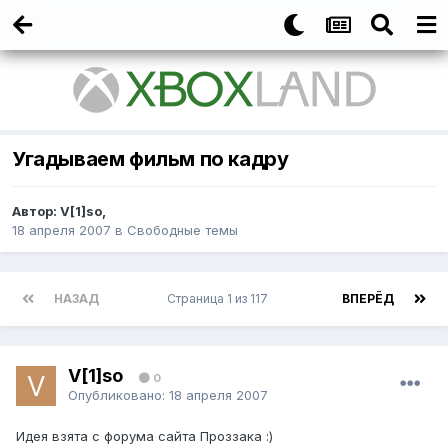
Угадываем фильм по кадру
Автор:
V[1]so
,
18 апреля 2007
в
Свободные темы
НАЗАД
Страница 1 из 117
ВПЕРЁД
V[1]so
0
Опубликовано:
18 апреля 2007
Идея взята с форума сайта Проззака :)