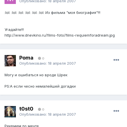
Опубликовано:
18 апреля 2007
:lol: :lol: :lol: :lol: :lol: :lol: Из фильма "моя биография"!!!
Угадайте!!!
http://www.dnevkino.ru/films-foto/films-requiemforadream.jpg
Poma
0
Опубликовано:
18 апреля 2007
Могу и ошибаться но вроде Шрек
PS:А если чесно немалейшей догадки
t0st0
0
Опубликовано:
18 апреля 2007
Реквмем по мечте