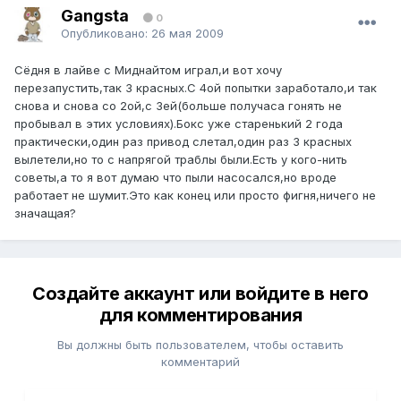
Gangsta
0
Опубликовано:
26 мая 2009
Сёдня в лайве с Миднайтом играл,и вот хочу
перезапустить,так 3 красных.С 4ой попытки заработало,и так
снова и снова со 2ой,с 3ей(больше получаса гонять не
пробывал в этих условиях).Бокс уже старенький 2 года
практически,один раз привод слетал,один раз 3 красных
вылетели,но то с напрягой траблы были.Есть у кого-нить
советы,а то я вот думаю что пыли насосался,но вроде
работает не шумит.Это как конец или просто фигня,ничего не
значащая?
Создайте аккаунт или войдите в него
для комментирования
Вы должны быть пользователем, чтобы оставить
комментарий