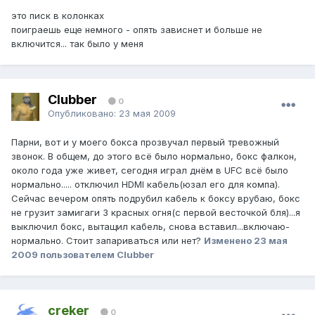
это писк в колонках
поиграешь еще немного - опять зависнет и больше не
включится... так было у меня
Clubber
0
Опубликовано:
23 мая 2009
Парни, вот и у моего бокса прозвучал первый тревожный
звонок. В общем, до этого всё было нормально, бокс фалкон,
около года уже живет, сегодня играл днём в UFC всё было
нормально..... отключил HDMI кабель(юзал его для компа).
Сейчас вечером опять подрубил кабель к боксу врубаю, бокс
не грузит замигаги 3 красных огня(с первой весточкой бля)...я
выключил бокс, вытащил кабель, снова вставил...включаю-
нормально. Стоит запариваться или нет?
Изменено
23 мая
2009
пользователем Clubber
creker
0