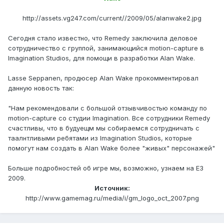
http://assets.vg247.com/current//2009/05/alanwake2.jpg
Сегодня стало известно, что Remedy заключила деловое
сотрудничество с группой, занимающийся motion-capture в
Imagination Studios, для помощи в разработки Alan Wake.
Lasse Seppanen, продюсер Alan Wake прокомментировал
данную новость так:
"Нам рекомендовали с большой отзывчивостью команду по
motion-capture со студии Imagination. Все сотрудники Remedy
счастливы, что в будуещм мы собираемся сотрудничать с
таалнтливыми ребятами из Imagination Studios, которые
помогут нам создать в Alan Wake более "живых" персонажей"
Больше подробностей об игре мы, возможно, узнаем на E3
2009.
Источник:
http://www.gamemag.ru/media/i/gm_logo_oct_2007.png