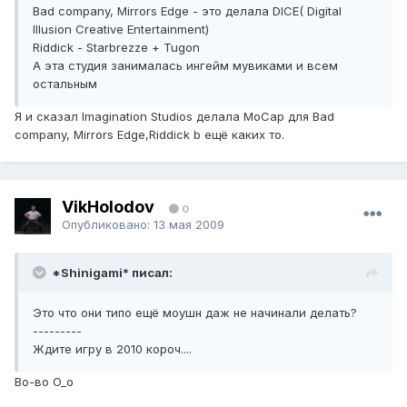
Bad company, Mirrors Edge - это делала DICE( Digital
Illusion Creative Entertainment)
Riddick - Starbrezze + Tugon
А эта студия занималась ингейм мувиками и всем
остальным
Я и сказал Imagination Studios делала MoCap для Bad
company, Mirrors Edge,Riddick b ещё каких то.
VikHolodov
0
Опубликовано:
13 мая 2009
*Shinigami* писал:
Это что они типо ещё моушн даж не начинали делать?
---------
Ждите игру в 2010 короч....
Во-во O_o