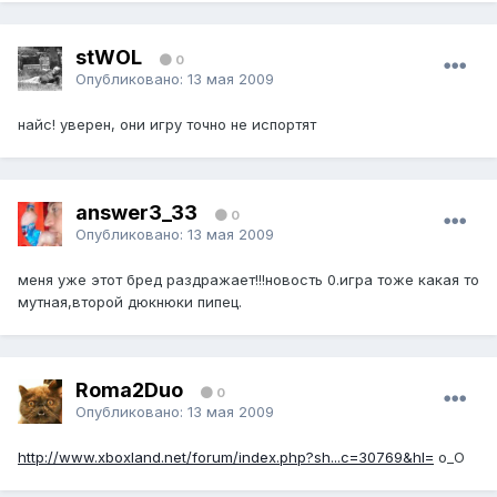
stWOL
0
Опубликовано:
13 мая 2009
найс! уверен, они игру точно не испортят
answer3_33
0
Опубликовано:
13 мая 2009
меня уже этот бред раздражает!!!новость 0.игра тоже какая то
мутная,второй дюкнюки пипец.
Roma2Duo
0
Опубликовано:
13 мая 2009
http://www.xboxland.net/forum/index.php?sh...c=30769&hl=
о_О