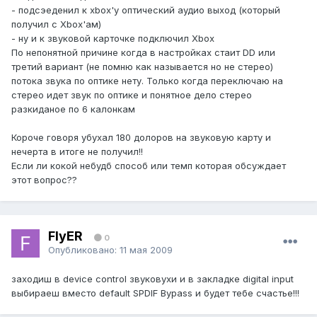
- подсэеденил к xbox'у оптический аудио выход (который
получил с Xbox'ам)
- ну и к звуковой карточке подключил Xbox
По непонятной причине когда в настройках стаит DD или
третий вариант (не помню как называется но не стерео)
потока звука по оптике нету. Только когда переключаю на
стерео идет звук по оптике и понятное дело стерео
разкиданое по 6 калонкам
Короче говоря убухал 180 долоров на звуковую карту и
нечерта в итоге не получил!!
Если ли кокой небудб способ или темп которая обсуждает
этот вопрос??
FlyER
0
Опубликовано:
11 мая 2009
заходиш в device control звуковухи и в закладке digital input
выбираеш вместо default SPDIF Bypass и будет тебе счастье!!!