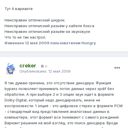
Тут 4 варианта
Неисправен оптический шнурок.
Неисправен оптичиский разьём у кабеля бокса
Неисправен оптичиский разьём на звуковухе
Что то не так настрол.
Изменено
12 мая 2009
пользователем Hungry
creker
0
Опубликовано:
12 мая 2009
Я так думаю причина, это отсутствие декодера. Функция
bypass позволяет принимать поток данных через spdif без
обработки. А при выборе 2 и 3 опции звук идет в формате
Dolby Digital, который надо декодировать, иначе не
воспроизвести. 1 опция - это цифровое стерео в формате PCM
- стандартный вид представления аналоговых данных в
компьютере, этот формат все понимают с самого рождения.
Вариант решения на мой взгляд, это поиск декодера. Вроде