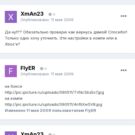
XmAn23
0
Опубликовано:
11 мая 2009
Да ну!!?? Обезатьльно проверю как вернусь дамой! Спосибо!!
Только одно хочу уточнить. Эти настройки в компе или в
Xbox'е?
FlyER
0
Опубликовано:
11 мая 2009
на боксе
http://pic.ipicture.ru/uploads/090511/TVNc5bzEx7.jpg
на компе
http://pic.ipicture.ru/uploads/090511/4nfliXw5V8.jpg
Изменено
11 мая 2009
пользователем FlyER
XmAn23
0