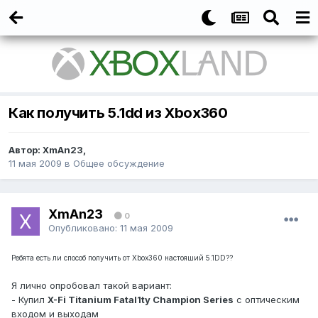
Как получить 5.1dd из Xbox360
Автор:
XmAn23
,
11 мая 2009
в
Общее обсуждение
XmAn23
0
Опубликовано:
11 мая 2009
Ребята есть ли способ получить от Xbox360 настояший 5.1DD??
Я лично опробовал такой вариант:
- Купил
X-Fi Titanium Fatal1ty Champion Series
c оптическим
входом и выходам