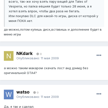
всего, так-же хочу взять пару вещей для Tales of
Vesperia, но палка еёшняя будет только 28 июня, а я
хотел взять впрок, чтобы два раза не бегать.
Или покупаю DLC для какой-то игры, диска от которой у
меня ПОКА нет.
да можно,потом купишь диск,вставишь и дополнение будет в
меню игры
NKdark
0
Опубликовано:
11 мая 2009
а можно таким макаром скачать лост анд дэнмд без
оригинальной GTA4?
watso
0
Опубликовано:
11 мая 2009
Да, я так и сделал.