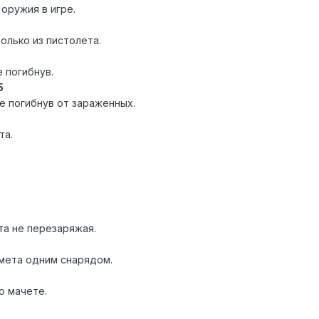
 оружия в игре.
олько из пистолета.
 погибнув.
5
не погибнув от зараженных.
та.
та не перезаряжая.
омета одним снарядом.
ю мачете.