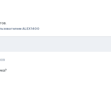
гов.
льзователем ALEX1400
009
ика?