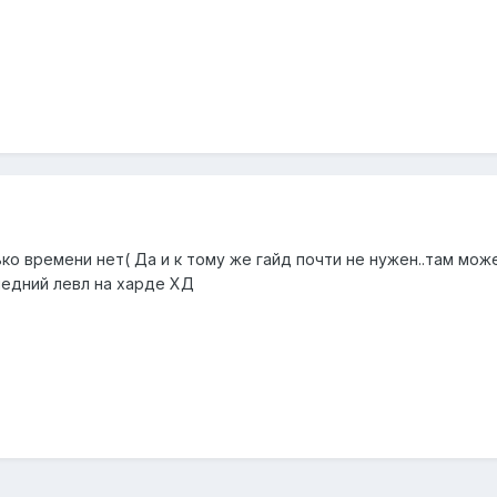
ко времени нет( Да и к тому же гайд почти не нужен..там мо
ледний левл на харде ХД