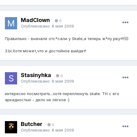
MadClown
0
Опубликовано:
8 мая 2009
Правильно - вначале отс*сали у Skate,а теперь ж*пу рвут!!!)))
З.Ы.Хотя может,что и достойное выйдет!
Stasinyhka
0
Опубликовано:
8 мая 2009
интересно посмотреть...хотя переплюнуть skate. TH с его
аркадностью - дело не лёгкое :)
Butcher
0
Опубликовано:
8 мая 2009