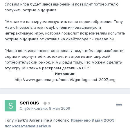
словам игра будет инновационной и позволит потребителю
получить острые ощущения.
"Мы также планируем выпустить наше переизобретение Tony
Hawk [позже в этом году], очень инновационную и
интерактивную игру, которая позволит потребителям испытать
острые ощущения от катания на скейтборде." - сказал он.
"Наша цель изначально состояла в том, чтобы переизобрести
серию и вернуть её к истокам, и затрагивали широкий
потребительский рынок, и мы рады тому, что можем сделать
эту игру. Мы также раскроем детали на E3."
Источник:
http://www.gamemag.ru/media/i/gm_logo_oct_2007.png
serious
0
Опубликовано:
8 мая 2009
Tony Hawk's Adrenaline я пологаю
Изменено
8 мая 2009
пользователем serious