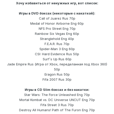
Хочу избавиться от ненужных игр, вот список:
Игры в DVD боксах (некоторые с накаткой):
Call of Juarez Rus 70р
Medal of Honor Airborne Eng 60р
NFS Pro Street Eng 70р
Rainbow Six Vegas Eng 60р
Stranglehold Eng 40р
F.E.A.R. Rus 70р
Spider-Man 3 Eng 60р
CSI: Hard Evidence Rus 50р
Surf`s Up Rus 60р
Jade Empire Rus (Игра от Xbox, переделанная под Xbox 360)
50р
Eragon Rus 50р
Fifa 2007 Rus 30р
Игры в CD Slim боксах и без накатки:
Star Wars: The Force Unleashed Eng 70р
Mortal Kombat vs. DC Universe UNCUT Eng 70р
Fifa Street 3 Rus 70р
Destroy All Humans! Path of The Furon Eng 70р