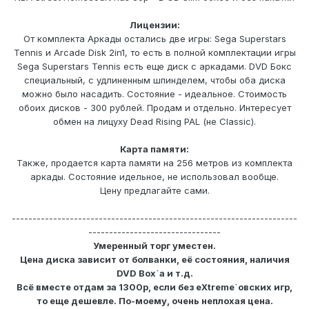
Лицензии:
От комплекта Аркады остались две игры: Sega Superstars
Tennis и Arcade Disk 2in1, то есть в полной комплектации игры
Sega Superstars Tennis есть еще диск с аркадами. DVD Бокс
специальный, с удлиненным шпинделем, чтобы оба диска
можно было насадить. Состояние - идеальное. Стоимость
обоих дисков - 300 рублей. Продам и отдельно. Интересует
обмен на лицуху Dead Rising PAL (не Classic).
Карта памяти:
Также, продается карта памяти на 256 метров из комплекта
аркады. Состояние идельное, не использовал вообще.
Цену предлагайте сами.
---------------------------------------------------------------------
--------------------------------
Умеренный торг уместен.
Цена диска зависит от болванки, её состояния, наличия
DVD Box`а и т.д.
Всё вместе отдам за 1300р, если без eXtreme`овских игр,
то еще дешевле. По-моему, очень неплохая цена.