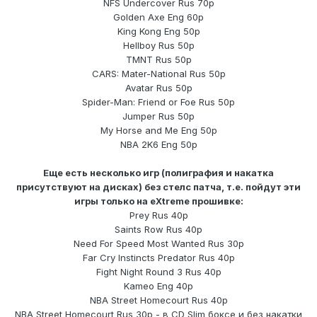
NFS Undercover Rus 70р
Golden Axe Eng 60р
King Kong Eng 50р
Hellboy Rus 50р
TMNT Rus 50р
CARS: Mater-National Rus 50р
Avatar Rus 50р
Spider-Man: Friend or Foe Rus 50р
Jumper Rus 50р
My Horse and Me Eng 50р
NBA 2K6 Eng 50р
Еще есть несколько игр (полиграфия и накатка
присутствуют на дисках) без стелс патча, т.е. пойдут эти
игры только на eXtreme прошивке:
Prey Rus 40р
Saints Row Rus 40р
Need For Speed Most Wanted Rus 30р
Far Cry Instincts Predator Rus 40р
Fight Night Round 3 Rus 40р
Kameo Eng 40р
NBA Street Homecourt Rus 40р
NBA Street Homecourt Rus 30р - в CD Slim боксе и без накатки