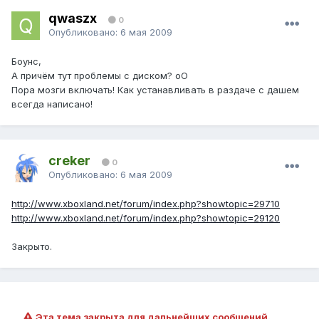
qwaszx
0
Опубликовано:
6 мая 2009
Боунс,
А причём тут проблемы с диском? оО
Пора мозги включать! Как устанавливать в раздаче с дашем
всегда написано!
creker
0
Опубликовано:
6 мая 2009
http://www.xboxland.net/forum/index.php?showtopic=29710
http://www.xboxland.net/forum/index.php?showtopic=29120
Закрыто.
Эта тема закрыта для дальнейших сообщений.