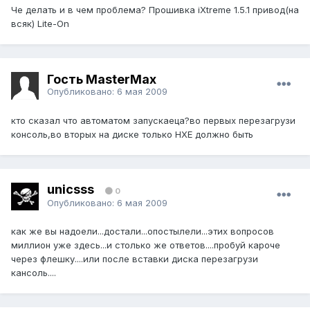
Че делать и в чем проблема? Прошивка iXtreme 1.5.1 привод(на
всяк) Lite-On
Гость MasterMax
Опубликовано:
6 мая 2009
кто сказал что автоматом запускаеца?во первых перезагрузи
консоль,во вторых на диске только НХЕ должно быть
unicsss
0
Опубликовано:
6 мая 2009
как же вы надоели...достали...опостылели...этих вопросов
миллион уже здесь...и столько же ответов....пробуй кароче
через флешку....или после вставки диска перезагрузи
кансоль....