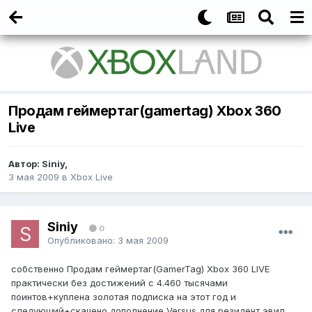
Продам геймертаг(gamertag) Xbox 360
Live
Автор:
Siniy
,
3 мая 2009
в
Xbox Live
Siniy
0
Опубликовано:
3 мая 2009
собственно Продам геймертаг(GamerTag) Xbox 360 LIVE
практически без достижений с 4.460 тысячами
поинтов+куплена золотая подписка на этот год и
следующий+скачено дополнение Versus для резидент эвил