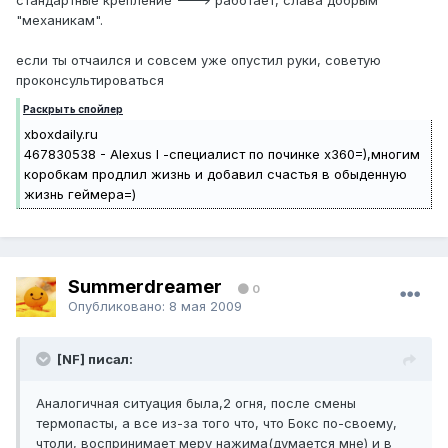
стандартные крепление ---> работает, слава добрым
"механикам".
если ты отчаился и совсем уже опустил руки, советую
проконсультироваться
Раскрыть спойлер
xboxdaily.ru
467830538 - Alexus I -специалист по починке х360=),многим
коробкам продлил жизнь и добавил счастья в обыденную
жизнь геймера=)
Summerdreamer
0
Опубликовано:
8 мая 2009
[NF] писал:
Аналогичная ситуация была,2 огня, после смены
термопасты, а все из-за того что, что Бокс по-своему,
чтоли, воспринимает меру нажима(думается мне) и в