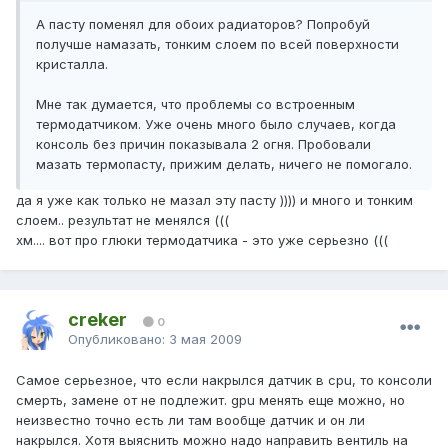
А пасту поменял для обоих радиаторов? Попробуй
получше намазать, тонким слоем по всей поверхности
кристалла.
Мне так думается, что проблемы со встроенным
термодатчиком. Уже очень много было случаев, когда
консоль без причин показывала 2 огня. Пробовали
мазать термопасту, прижим делать, ничего не помогало.
да я уже как только не мазал эту пасту )))) и много и тонким
слоем.. результат не менялся (((
хм.... вот про глюки термодатчика - это уже серьезно (((
creker
0
Опубликовано:
3 мая 2009
Самое серьезное, что если накрылся датчик в cpu, то консоли
смерть, замене от не подлежит. gpu менять еще можно, но
неизвестно точно есть ли там вообще датчик и он ли
накрылся. Хотя выяснить можно надо направить вентиль на