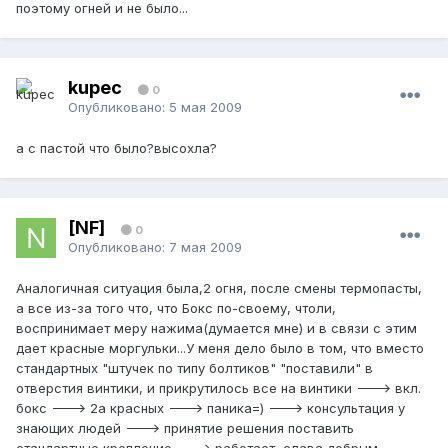
поэтому огней и не было...
kupec
0
Опубликовано:
5 мая 2009
а с пастой что было?высохла?
[NF]
0
Опубликовано:
7 мая 2009
Аналогичная ситуация была,2 огня, после смены термопасты,
а все из-за того что, что Бокс по-своему, чтоли,
воспринимает меру нажима(думается мне) и в связи с этим
дает красные моргульки...У меня дело было в том, что вместо
стандартных "штучек по типу болтиков" "поставили" в
отверстия винтики, и прикрутилось все на винтики ---> вкл.
бокс ---> 2а красных ---> паника=) ---> консультация у
знающих людей ---> принятие решения поставить