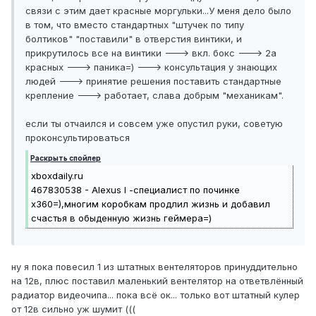
связи с этим дает красные моргульки...У меня дело было
в том, что вместо стандартных "штучек по типу
болтиков" "поставили" в отверстия винтики, и
прикрутилось все на винтики ---> вкл. бокс ---> 2а
красных ---> паника=) ---> консультация у знающих
людей ---> принятие решения поставить стандартные
крепление ---> работает, слава добрым "механикам".
если ты отчаился и совсем уже опустил руки, советую
проконсультироваться
Раскрыть спойлер
xboxdaily.ru
467830538 - Alexus I -специалист по починке
х360=),многим коробкам продлил жизнь и добавил
счастья в обыденную жизнь геймера=)
ну я пока повесил 1 из штатных вентеляторов принуддительно
на 12в, плюс поставил маленький вентелятор на ответвлённый
радиатор видеочипа... пока всё ок... только вот штатный кулер
от 12в сильно уж шумит (((