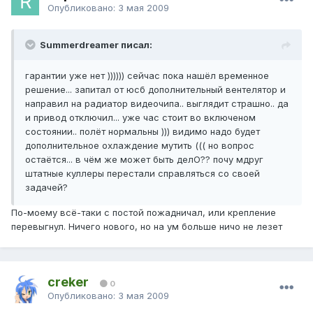
Опубликовано:
3 мая 2009
Summerdreamer писал:
гарантии уже нет )))))) сейчас пока нашёл временное
решение... запитал от юсб дополнительный вентелятор и
направил на радиатор видеочипа.. выглядит страшно.. да
и привод отключил... уже час стоит во включеном
состоянии.. полёт нормальны ))) видимо надо будет
дополнительное охлаждение мутить ((( но вопрос
остаётся... в чём же может быть делО?? почу мдруг
штатные куллеры перестали справляться со своей
задачей?
По-моему всё-таки с постой пожадничал, или крепление
перевыгнул. Ничего нового, но на ум больше ничо не лезет
creker
0
Опубликовано:
3 мая 2009