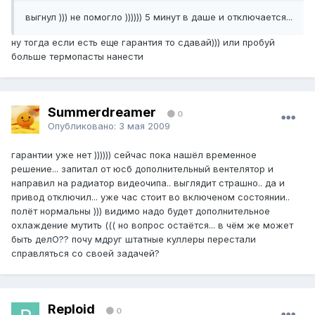
выгнул ))) не помогло )))))) 5 минут в даше и отключается...
ну тогда если есть еще гарантия то сдавай))) или пробуй
больше термопасты нанести
Summerdreamer
0
Опубликовано:
3 мая 2009
гарантии уже нет )))))) сейчас пока нашёл временное
решение... запитал от юсб дополнительный вентелятор и
направил на радиатор видеочипа.. выглядит страшно.. да и
привод отключил... уже час стоит во включеном состоянии..
полёт нормальны ))) видимо надо будет дополнительное
охлаждение мутить ((( но вопрос остаётся... в чём же может
быть делО?? почу мдруг штатные куллеры перестали
справляться со своей задачей?
Reploid
0