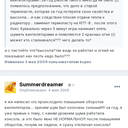
вентеляторами...за год работы такого никогда не было (((
появилось предположение, что дело в старой
термопасте, которая за год потеряла свои свойства и
высохла.... и как следствее плохая отдача тепла к
радиатору... заменил термопасту на КПТ-8... после этого
бокс буквально через 5 минут игры начинает опять
шуметь вентеляторами и появляются 2 красных огня (((
может кто сталкивался??? чего делать то?
а с пастойто что?высохла?так ведь он работал и огней не
показывал нах лезть надо было???
Изменено
3 мая 2009
пользователем kupec
Summerdreamer
0
Опубликовано:
4 мая 2009
я же написал что происходило повышение оборотов
вентиляторов.... причём шум был оооочень сильный!!!! за год, я
уже привык к тому, с каким уровнем шума работала
консоль...а это было явно НЕ НОРМАЛЬНО!!! после повышения
оборотов, почуяв не ладное, я сразу отключал консоль!!