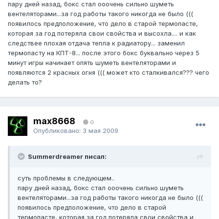
пару дней назад, бокс стал ооочень сильно шуметь
вентеляторами...за год работы такого никогда не было (((
появилось предположение, что дело в старой термопасте,
которая за год потеряла свои свойства и высохла.... и как
следствее плохая отдача тепла к радиатору... заменил
термопасту на КПТ-8... после этого бокс буквально через 5
минут игры начинает опять шуметь вентеляторами и
появляются 2 красных огня ((( может кто сталкивался??? чего
делать то?
max8668
0
Опубликовано:
3 мая 2009
Summerdreamer писал:
суть проблемы в следующем..
пару дней назад, бокс стал ооочень сильно шуметь
вентеляторами...за год работы такого никогда не было (((
появилось предположение, что дело в старой
термопасте, которая за год потеряла свои свойства и