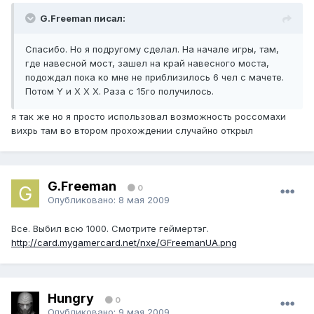
G.Freeman писал:
Спасибо. Но я подругому сделал. На начале игры, там,
где навесной мост, зашел на край навесного моста,
подождал пока ко мне не приблизилось 6 чел с мачете.
Потом Y и Х Х Х. Раза с 15го получилось.
я так же но я просто использовал возможность россомахи
вихрь там во втором прохождении случайно открыл
G.Freeman
0
Опубликовано:
8 мая 2009
Все. Выбил всю 1000. Смотрите геймертэг.
http://card.mygamercard.net/nxe/GFreemanUA.png
Hungry
0
Опубликовано:
9 мая 2009