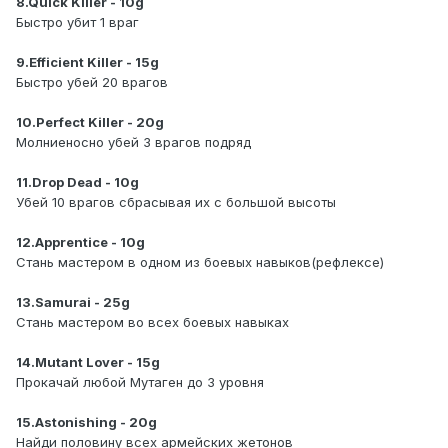
8.Quick Killer - 10g
Быстро убит 1 враг
9.Efficient Killer - 15g
Быстро убей 20 врагов
10.Perfect Killer - 20g
Молниеносно убей 3 врагов подряд
11.Drop Dead - 10g
Убей 10 врагов сбрасывая их с большой высоты
12.Apprentice - 10g
Стань мастером в одном из боевых навыков(рефлексе)
13.Samurai - 25g
Стань мастером во всех боевых навыках
14.Mutant Lover - 15g
Прокачай любой Мутаген до 3 уровня
15.Astonishing - 20g
Найди половину всех армейских жетонов