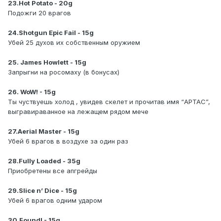
23.Hot Potato - 20g
Подожги 20 врагов
24.Shotgun Epic Fail - 15g
Убей 25 духов их собственным оружием
25. James Howlett - 15g
Запрыгни на росомаху (в бонусах)
26. WoW! - 15g
Ты чуствуешь холод , увидев скелет и прочитав имя “АРТАС”,
выгравираванное на лежащем рядом мече
27.Aerial Master - 15g
Убей 6 врагов в воздухе за один раз
28.Fully Loaded - 35g
Приобретены все апгрейды
29.Slice n’ Dice - 15g
Убей 6 врагов одним ударом
30.Found! - 15g