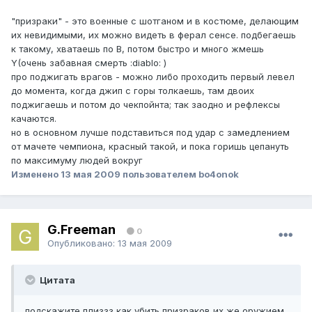
"призраки" - это военные с шотганом и в костюме, делающим
их невидимыми, их можно видеть в ферал сенсе. подбегаешь
к такому, хватаешь по B, потом быстро и много жмешь
Y(очень забавная смерть :diablo: )
про поджигать врагов - можно либо проходить первый левел
до момента, когда джип с горы толкаешь, там двоих
поджигаешь и потом до чекпойнта; так заодно и рефлексы
качаются.
но в основном лучше подставиться под удар с замедлением
от мачете чемпиона, красный такой, и пока горишь цепануть
по максимуму людей вокруг
Изменено
13 мая 2009
пользователем bo4onok
G.Freeman
0
Опубликовано:
13 мая 2009
Цитата
подскажите плиззз как убить призраков их же оружием