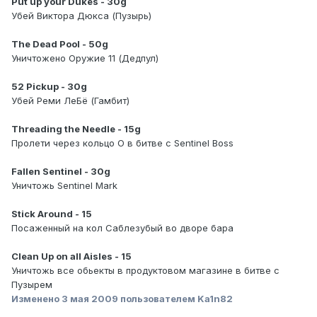
Put up your Dukes - 30g
Убей Виктора Дюкса (Пузырь)
The Dead Pool - 50g
Уничтожено Оружие 11 (Дедпул)
52 Pickup - 30g
Убей Реми ЛеБё (Гамбит)
Threading the Needle - 15g
Пролети через кольцо О в битве с Sentinel Boss
Fallen Sentinel - 30g
Уничтожь Sentinel Mark
Stick Around - 15
Посаженный на кол Саблезубый во дворе бара
Clean Up on all Aisles - 15
Уничтожь все обьекты в продуктовом магазине в битве с
Пузырем
Изменено
3 мая 2009
пользователем Ka1n82