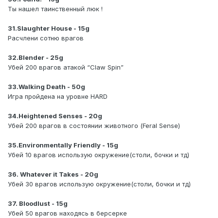
Ты нашел таинственный люк !
31.Slaughter House - 15g
Расчлени сотню врагов
32.Blender - 25g
Убей 200 врагов атакой “Claw Spin”
33.Walking Death - 50g
Игра пройдена на уровне HARD
34.Heightened Senses - 20g
Убей 200 врагов в состоянии животного (Feral Sense)
35.Environmentally Friendly - 15g
Убей 10 врагов использую окружение(столи, бочки и тд)
36. Whatever it Takes - 20g
Убей 30 врагов использую окружение(столи, бочки и тд)
37. Bloodlust - 15g
Убей 50 врагов находясь в берсерке