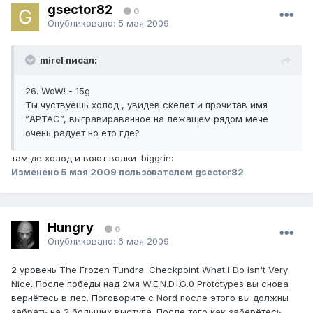
gsector82
0
Опубликовано:
5 мая 2009
mirel писал:
26. WoW! - 15g
Ты чуствуешь холод , увидев скелет и прочитав имя
”АРТАС”, выгравираванное на лежащем рядом мече
очень радует но ето где?
там де холод и воют волки :biggrin:
Изменено
5 мая 2009
пользователем gsector82
Hungry
0
Опубликовано:
6 мая 2009
2 уровень The Frozen Tundra. Checkpoint What I Do Isn't Very
Nice. После победы над 2мя W.E.N.D.I.G.0 Prototypes вы снова
вернётесь в лес. Поговорите с Nord после этого вы должны
забрать на 2 больших выступа. После того как заберётесь,