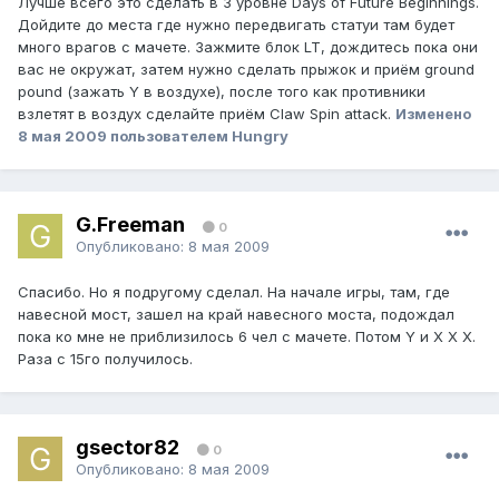
Лучше всего это сделать в 3 уровне Days of Future Beginnings.
Дойдите до места где нужно передвигать статуи там будет
много врагов с мачете. Зажмите блок LT, дождитесь пока они
вас не окружат, затем нужно сделать прыжок и приём ground
pound (зажать Y в воздухе), после того как противники
взлетят в воздух сделайте приём Claw Spin attack.
Изменено
8 мая 2009
пользователем Hungry
G.Freeman
0
Опубликовано:
8 мая 2009
Спасибо. Но я подругому сделал. На начале игры, там, где
навесной мост, зашел на край навесного моста, подождал
пока ко мне не приблизилось 6 чел с мачете. Потом Y и Х Х Х.
Раза с 15го получилось.
gsector82
0
Опубликовано:
8 мая 2009