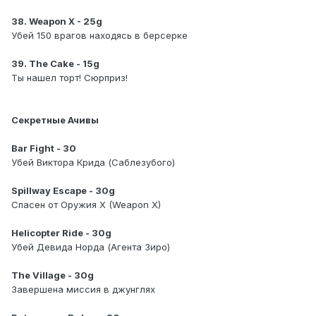
38. Weapon X - 25g
Убей 150 врагов находясь в берсерке
39. The Cake - 15g
Ты нашел торт! Сюрприз!
Секретные Ачивы
Bar Fight - 30
Убей Виктора Крида (Саблезубого)
Spillway Escape - 30g
Спасен от Оружия X (Weapon X)
Helicopter Ride - 30g
Убей Девида Норда (Агента Зиро)
The Village - 30g
Завершена миссия в джунглях