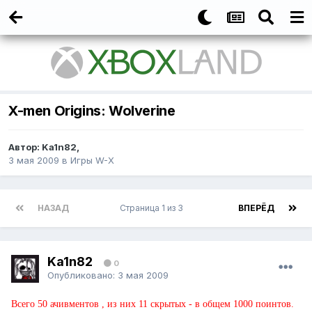
X-men Origins: Wolverine
Автор:
Ka1n82
,
3 мая 2009
в
Игры W-X
НАЗАД
Страница 1 из 3
ВПЕРЁД
Ka1n82
0
Опубликовано:
3 мая 2009
Всего 50 ачивментов , из них 11 скрытых - в общем 1000 поинтов.