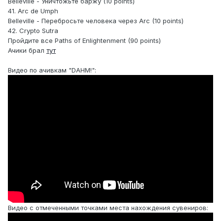
Belleville - Уничтожьте баржу (10 points)
41. Arc de Umph
Belleville - Перебросьте человека через Arc (10 points)
42. Crypto Sutra
Пройдите все Paths of Enlightenment (90 points)
Ачики брал
тут
Видео по ачивкам "DAHM!":
Видео с отмеченными точками места нахождения сувениров: