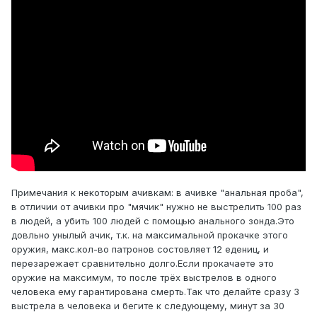
Примечания к некоторым ачивкам: в ачивке "анальная проба",
в отличии от ачивки про "мячик" нужно не выстрелить 100 раз
в людей, а убить 100 людей с помощью анального зонда.Это
довльно унылый ачик, т.к. на максимальной прокачке этого
оружия, макс.кол-во патронов состовляет 12 едениц, и
перезарежает сравнительно долго.Если прокачаете это
оружие на максимум, то после трёх выстрелов в одного
человека ему гарантирована смерть.Так что делайте сразу 3
выстрела в человека и бегите к следующему, минут за 30