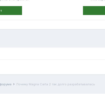
нт
й форума
Почему Magna Carta 2 так долго разрабатывалась