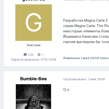
Разработка Magna Carta 2
серии Magna Carta: The Pha
некоторые элементы боево
Йошишиса Канесаки столь
героев выглядели бы точн
Участник
1,2k
0
Изменено
1 мая 2009
польз
Зарегистрирован: 07.12.2008
Bumble-Bee
Опубликовано:
1 мая 2009
O_o