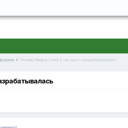
й форума
Почему Magna Carta 2 так долго разрабатывалась
разрабатывалась
изменено)