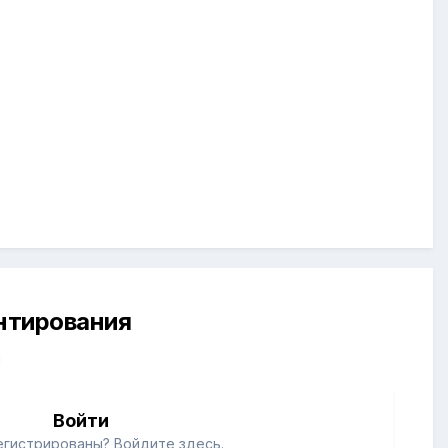
ентирования
й
Войти
егистрированы? Войдите здесь.