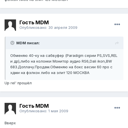
Гость MDM
Опубликовано:
30 апреля 2009
MDM писал:
Обменяю 40-ку на сабвуфер (Paradigm серии PS,SVS,REL
и др),либо на колонки Монитор аудио RS6,Dali ikon,BW
683.Доплачу.Продам.Обменяю на бокс весии 60 про с
хдми на фэлкон либо на элит 120 МОСКВА
Up rel' прошёл
Гость MDM
Опубликовано:
1 мая 2009
Вверх