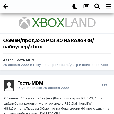
Обмен/продажа Ps3 40 на колонки/
сабвуфер/xbox
Автор:
Гость MDM
,
29 апреля 2009
в
Покупка и продажа б/у игр и приставок Xbox
Гость MDM
Опубликовано:
29 апреля 2009
Обменяю 40-ку на сабвуфер (Paradigm серии PS,SVS,REL и
др),либо на колонки Монитор аудио RS6,Dali ikon,BW
683.Доплачу.Продам.Обменяю на бокс весии 60 про с хдми на
фэлкон либо на элит 120 МОСКВА