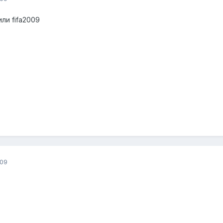
ли fifa2009
009