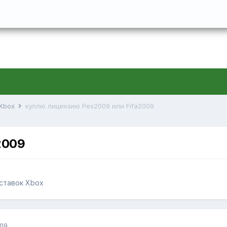
 Xbox
куплю лицензию Pes2009 или Fifa2009
2009
иставок Xbox
009