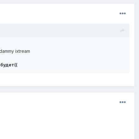
dammy ixtream
будет((