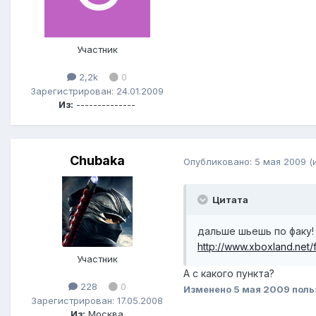
Участник
2,2k
0
Зарегистрирован: 24.01.2009
Из:
--------------
Chubaka
Опубликовано:
5 мая 2009
(
Цитата
дальше шьешь по факу!
http://www.xboxland.net
Участник
А с какого пункта?
228
0
Изменено
5 мая 2009
поль
Зарегистрирован: 17.05.2008
Из:
Москва