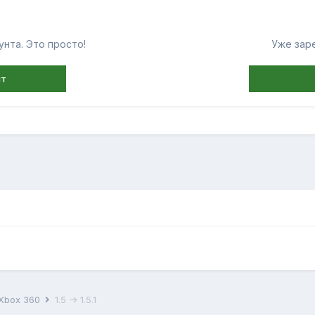
нта. Это просто!
Уже зар
нт
 Xbox 360
1.5 -> 1.5.1