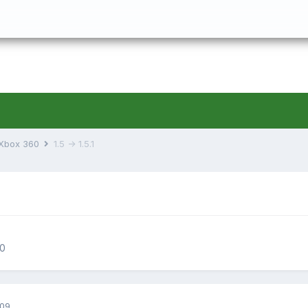
 Xbox 360
1.5 -> 1.5.1
60
009