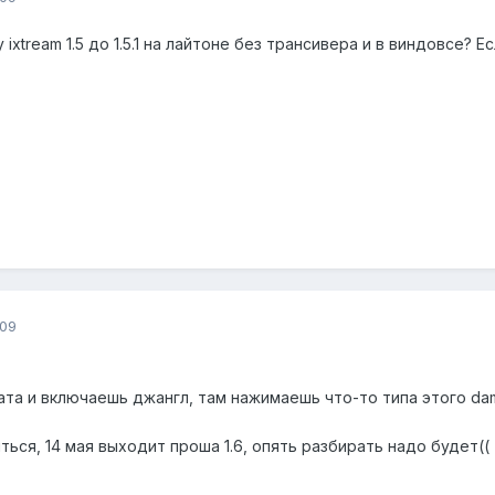
xtream 1.5 до 1.5.1 на лайтоне без трансивера и в виндовсе? Е
009
та и включаешь джангл, там нажимаешь что-то типа этого dam
ься, 14 мая выходит проша 1.6, опять разбирать надо будет((