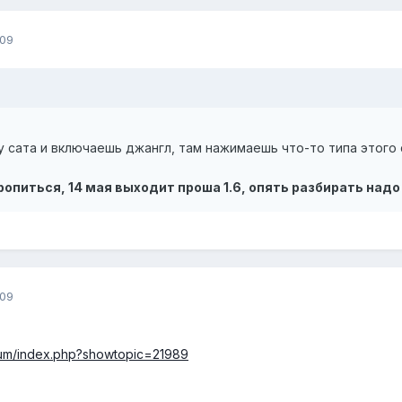
009
 сата и включаешь джангл, там нажимаешь что-то типа этого 
опиться, 14 мая выходит проша 1.6, опять разбирать надо 
009
orum/index.php?showtopic=21989