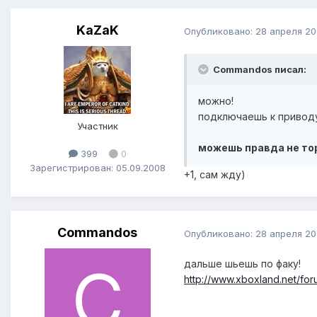
KaZaK
Опубликовано:
28 апреля 2
Commandos писал:
можно!
подключаешь к приводу
Участник
можешь правда не тор
399
0
Зарегистрирован: 05.09.2008
+1, сам жду)
Commandos
Опубликовано:
28 апреля 2
дальше шьешь по факу!
http://www.xboxland.net/f