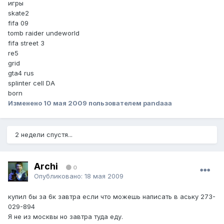
игры
skate2
fifa 09
tomb raider undeworld
fifa street 3
re5
grid
gta4 rus
splinter cell DA
born
Изменено
10 мая 2009
пользователем pandaaa
2 недели спустя...
Archi
0
Опубликовано:
18 мая 2009
купил бы за 6к завтра если что можешь написать в аську 273-
029-894
Я не из москвы но завтра туда еду.