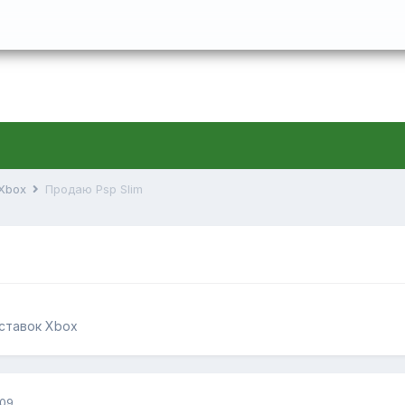
 Xbox
Продаю Psp Slim
иставок Xbox
009