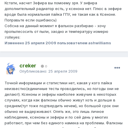
Кстати, насчет Зефира вы помоему зря. У зифира
дополнительный радиатор есть, у ксенона нет. Плюс в зефире
вроде была нормальная пайка ГПУ, не такая как в Ксеноне.
Поправьте если ошибаюсь)
Собсна на данный момент я фалькон разбираю - хочу
пропылесосить от пыли, заодно и температуру измерю
:rolleyes:
Изменено
25 апреля 2009
пользователем ashwilliams
creker
0
Опубликовано:
25 апреля 2009
Точной информации и статистики нет, какая у кого пайка
неизвестно(единичные тесты проводились, но погоды они не
делают). Ксеноны и зефиры наиболее живучие в некоторых
случаях, когда как фалконы обычно живут хоть и дольше в
среднем(тут тоже подтвердить нечем), но большой срок они
обычно не выдерживают. Опять же, это лишь личное
наблюдение, ксеноны и зефиры и по сей день у многих
работают, при чем без единого намека на проблемы. Фалконы