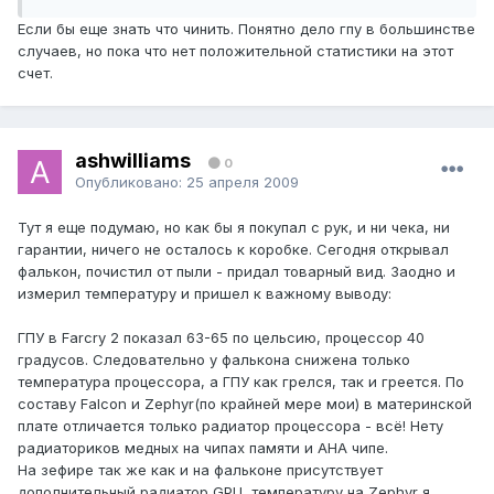
Если бы еще знать что чинить. Понятно дело гпу в большинстве
случаев, но пока что нет положительной статистики на этот
счет.
ashwilliams
0
Опубликовано:
25 апреля 2009
Тут я еще подумаю, но как бы я покупал с рук, и ни чека, ни
гарантии, ничего не осталось к коробке. Сегодня открывал
фалькон, почистил от пыли - придал товарный вид. Заодно и
измерил температуру и пришел к важному выводу:
ГПУ в Farcry 2 показал 63-65 по цельсию, процессор 40
градусов. Следовательно у фалькона снижена только
температура процессора, а ГПУ как грелся, так и греется. По
составу Falcon и Zephyr(по крайней мере мои) в материнской
плате отличается только радиатор процессора - всё! Нету
радиаториков медных на чипах памяти и AHA чипе.
На зефире так же как и на фальконе присутствует
дополнительный радиатор GPU, температуру на Zephyr я