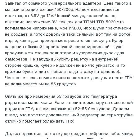
Запитал от обычного универсального адаптера. Цена такого в
магазине радиотехники 150-200р. На нем выставляется
вольтаж, от 6.5V до 12V. Черный минус, красный плюс,
выставил напряжение 8V, так как для TITAN TFD-5020 это
потимальное напряжение, мое ИМХО, ибо: шума практически
не создает, а поток довольна таки сильный. Вот там на фотке
видно, как я два провода меж решеточек просунул. Кулер
закрепил обычной пороволочкой заизалированной - тупо
просунул меж стенок радиатора и кулеровских дырок для
саморезов. Не забудь выкусить решетку на внутрееней
стороне крышке, кулер не должен ни во что упиратсо, а то
прижим будет и два огня(во я тогда страху натерпелсо).
Честно не знаю, поможет или не поможет, результат есть ГПУ
не поднимается выше 55 градусов.
Опять же про измерения 55 градусов это температура
радиатора маленькава. Если я лепил термопару на основоной
радиатор ГПУ, то там показывала 52-55 без кулера. Делаем
вывод, что вот этот дополнительный радиатор на термотрубке
отлично помогает охлаждать ГПУ)
Да, вот единственно этот кулер создает вибрации небольшие,