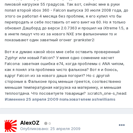
пиковой нагрузке 55 градусов. Так вот, сейчас мне в руки
попал второй xbox 360 - Falcon выпуска 30 июля 2008 года, до
этого он работал 4 месяца без проблем, я его купил что бы
перепродать и себе поставить от него винт на 60. Но я только
обновил Дашборд до верси 2.0.7363 и прошил на iXtreme 1.5, а
в инете пишут что из за нового NXE эти фалькончики то и
показывают один заветный огонег :prankster2:
Вот я и думаю какой xbox мне себе оставить проверенный
Zyphyr или новый Falcon? У меня одно сомнение насчет
Falcona: заветная ошибка е74, когда проблемы с ANA чипом,
как я понял эта проблема чисто фалькона? Вот я и боюсь,
вдруг Falcon из за нового даша погорит? Но с другой
стороные в Фальконе проц меньше греется, соотвественно
меньшая температурная нагрузка на материнку, и меньшая
теплоотдача. Что посоветуете товарищи? :scratch_one-s_head:
Изменено
25 апреля 2009
пользователем ashwilliams
AlexOZ
0
Опубликовано:
25 апреля 2009