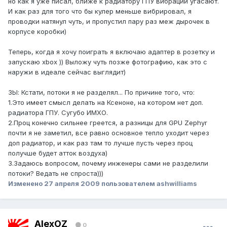
но как я уже писал, ближе к радиатору ГПУ вибрации угасают.
И как раз для того что бы кулер меньше вибрировал, я
проводки натянул чуть, и пропустил пару раз меж дырочек в
корпусе коробки)
Теперь, когда я хочу поиграть я включаю адаптер в розетку и
запускаю xbox )) Выложу чуть позже фотографию, как это с
наружи в идеале сейчас выглядит)
ЗЫ: Кстати, потоки я не разделял... По причине того, что:
1.Это имеет смысл делать на Ксеноне, на котором нет доп.
радиатора ГПУ. Сугубо ИМХО.
2.Проц конечно сильнее греется, а разницы для GPU Zephyr
почти я не заметил, все равно основное тепло уходит через
доп радиатор, и как раз там то лучше пусть через проц
получше будет атток воздуха)
3.Задаюсь вопросом, почему инженеры сами не разделили
потоки? Ведать не спроста)))
Изменено
27 апреля 2009
пользователем ashwilliams
AlexOZ
0