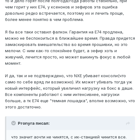
то и дело горят после полгода/года работы стабильно, при
чем горит у них Е74, у ксенонов и зефиров эта ошибка
довольно редко встречается, поэтому их и лечить проще,
более менее понятно в чем проблема.
Я бы все таки оставил фалкон. Гарантия на Е74 продлена,
можно не беспокоиться в ближайшее время. Правда придется
замаскировать вмешательство во время прошивки, но это
мелочи. С ним как-то спокойнее будет, а зефир хоть и
живучий, лечится просто, но может выкинуть фокус в любой
момент.
И да, так и не подтверждено, что NXE убивает консоли(что
само по себе вряд ли возможно). Их может убивать тогда уж
новый интерфейс, который увеличил нагрузку на бокс в даше.
Все компоненты работают с ним интенсивнее, нагрузки
больше, а тк Е74 еще "темная лошадка", вполне возможно, что
этого достаточно.
Pronyra писал:
что значит аочти не чинятся, с ик-станцией чинится все.