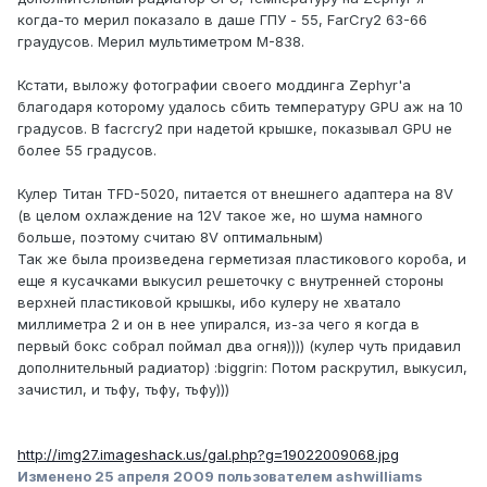
когда-то мерил показало в даше ГПУ - 55, FarCry2 63-66
граудусов. Мерил мультиметром М-838.
Кстати, выложу фотографии своего моддинга Zephyr'a
благодаря которому удалось сбить температуру GPU аж на 10
градусов. В facrcry2 при надетой крышке, показывал GPU не
более 55 градусов.
Кулер Титан TFD-5020, питается от внешнего адаптера на 8V
(в целом охлаждение на 12V такое же, но шума намного
больше, поэтому считаю 8V оптимальным)
Так же была произведена герметизая пластикового короба, и
еще я кусачками выкусил решеточку с внутренней стороны
верхней пластиковой крышкы, ибо кулеру не хватало
миллиметра 2 и он в нее упирался, из-за чего я когда в
первый бокс собрал поймал два огня)))) (кулер чуть придавил
дополнительный радиатор) :biggrin: Потом раскрутил, выкусил,
зачистил, и тьфу, тьфу, тьфу)))
http://img27.imageshack.us/gal.php?g=19022009068.jpg
Изменено
25 апреля 2009
пользователем ashwilliams