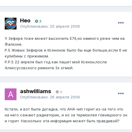
Нео
2
Опубликовано:
25 апреля 2009
У Зефира тоже может выскочить Е74,но намного реже чем на
Фалконе.
P.S Живых Зефиров и Ксенонов было бы еще больше,если б не
кулибины с прижимом.
P.P.S 22 апреля был год как пашет мой Ксенон,после
Алексусовского ремонта 3х огмей.
ashwilliams
0
Опубликовано:
26 апреля 2009
Кстати, а вот была догадка, что AHA чип горит из-за того что
на него сажают радиаторик, и из за термоклея говняцокого он
и горит. Насколько эта информция может быть правдивой?