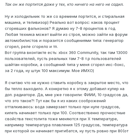
Так он же портится даже у тех, кто ничего на него не садил.
Ну и холодильник то же со временм портится, и стиральная
машина, и теливизор) Реально вот вопрос: каков процент
сгоревших фальконов? Я думаю ну 7-8 процентов в год.
Любая техника может выйти из строя, можно зайти на форум
автомобилистов и поразится сообщениями типа: генератор
сгорел, реле сгорело и тп.
Вот группа вконтакте есть: xbox 360 Community, так там 13000
пользователей, пусть реальных там 7-8 т.р пользователей
шайтан-коробки, а сообщений типа у меня сгорел икс-бокс,
за 2 года, ну штук 100 максимум. Мое ИМХО)
Я считаю что не нужно ставить коробку в закрытое место, что
бы тепло выходило. А конкретно я к этому добавил кулер на
доп. радиаторе. Да, мне уже говорили: ФИИИ, 10 градусов да,
что это такое?! Тут как бы я из каких сооброжений
отталкиваюсь: вода замерзает только при нуле градусов,
кипеть начинает только при 100. Соотвественно прочностные
свойства текстолита тоже меняются при X температуре,
например температура плавления 125 градусов, температура
при которой он начинает пригибатся, ну пусть ровно при 80(от