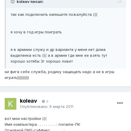
koleav писал:
так как подключить напишите пожалуйста (((
я хочу в год игры поиграть
я в армиии служу и др варианта у меня нет дома
выделенка есть ((( а в армии где мне ее взять тут
хорошо хотябы 3г хорошо ловит
ни фига себе служба, родину защищать надо а не в игры
играть))))))))))
koleav
0
Опубликовано:
6 марта 2011
вот мои настройки (((
Имя компьютера . . . . . . . . . : noname-ПК
Основной DNS-суффикс . . . . . . :