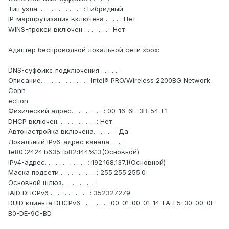
Тип узла. . . . . . . . . . . . . : Гибридный
IP-маршрутизация включена . . . . : Нет
WINS-прокси включен . . . . . . . : Нет
Адаптер беспроводной локальной сети xbox:
DNS-суффикс подключения . . . . . :
Описание. . . . . . . . . . . . . : Intel® PRO/Wireless 2200BG Network
Conn
ection
Физический адрес. . . . . . . . . : 00-16-6F-3B-54-F1
DHCP включен. . . . . . . . . . . : Нет
Автонастройка включена. . . . . . : Да
Локальный IPv6-адрес канала . . . :
fe80::2424:b635:fb82:f44%13(Основной)
IPv4-адрес. . . . . . . . . . . . : 192.168.137.1(Основной)
Маска подсети . . . . . . . . . . : 255.255.255.0
Основной шлюз. . . . . . . . . :
IAID DHCPv6 . . . . . . . . . . . : 352327279
DUID клиента DHCPv6 . . . . . . . : 00-01-00-01-14-FA-F5-30-00-0F-
B0-DE-9C-BD