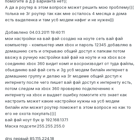
помогите а д р варианта нет((
А да а роутер в этом вопросе может решить мою проблему(((
толька не 3г роутер так как мне осталось 4 месяца а дома
есть выделенка и там усб модем нафиг и не нужен)))
Добавлено 04.03.2011 19:40:11
мои настройки на вай фай создаю на ноуте сеть вай фай
компьютер - компьютер имя xbox и пароль 12345 добавляю в
домашнию сеть и открываю общий доступ к папкам потом
ввожу в ручную настройки вай фай на ноуте и на xbox все
соединяю xbox 360 видит комп и восроизводит от туда файлы,
обьединяю вай фай сеть и 3g усб модем билайн интернет в
домашнию группу и делаю на 3г модеме общий доступ к
интернету после чего пишет вай фай доступ к интернету есть,
потом следом на xbox 360 проверяю подключению к
интернету на xbox и выдает ошибку помогите кто знает как
настроить может какие настройки нужны на усб модем
билайн или может роутер поможет в этом вопросе но как то
его не охота покупать((((
вай фай ноут бук ip 192.168.137.1
Маска подсети:255.255.255.0
dns первый 85.115.224.18